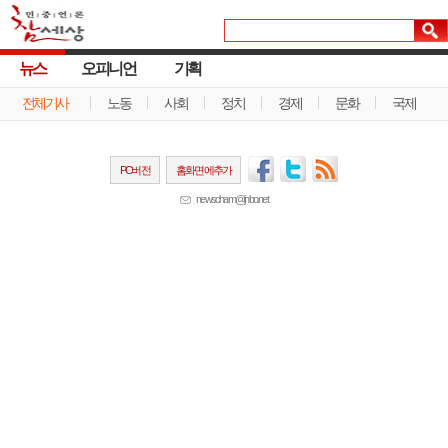
뉴스
오피니언
기획
전체기사
노동
사회
정치
경제
문화
국제
PC버전
홈화면에추가
newscham@jinbo.net