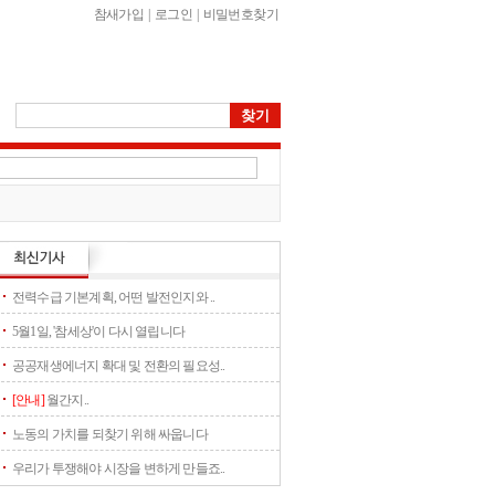
참새가입
|
로그인
|
비밀번호찾기
전력수급 기본계획, 어떤 발전인지와 ..
5월1일, '참세상'이 다시 열립니다
공공재생에너지 확대 및 전환의 필요성..
[안내]
월간지..
노동의 가치를 되찾기 위해 싸웁니다
우리가 투쟁해야 시장을 변하게 만들죠..