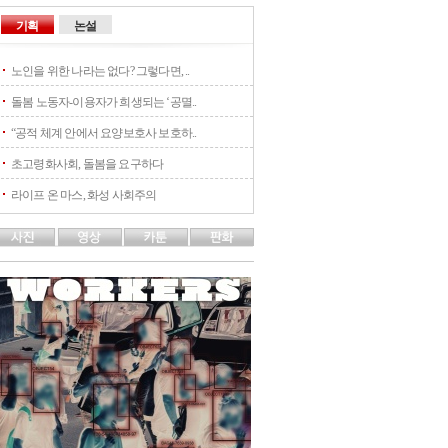
기획
논설
노인을 위한 나라는 없다? 그렇다면, ..
돌봄 노동자-이용자가 희생되는 ‘공멸..
“공적 체계 안에서 요양보호사 보호하..
초고령화사회, 돌봄을 요구하다
라이프 온 마스, 화성 사회주의