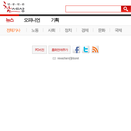
뉴스
오피니언
기획
전체기사
노동
사회
정치
경제
문화
국제
PC버전
홈화면에추가
newscham@jinbo.net