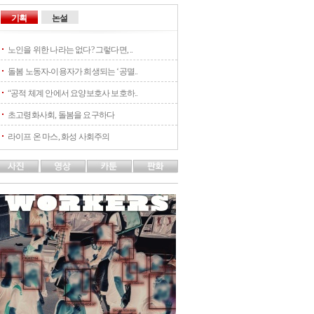
기획
논설
노인을 위한 나라는 없다? 그렇다면, ..
돌봄 노동자-이용자가 희생되는 ‘공멸..
“공적 체계 안에서 요양보호사 보호하..
초고령화사회, 돌봄을 요구하다
라이프 온 마스, 화성 사회주의