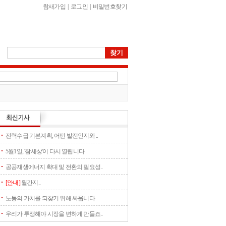
참새가입
|
로그인
|
비밀번호찾기
전력수급 기본계획, 어떤 발전인지와 ..
5월1일, '참세상'이 다시 열립니다
공공재생에너지 확대 및 전환의 필요성..
[안내]
월간지..
노동의 가치를 되찾기 위해 싸웁니다
우리가 투쟁해야 시장을 변하게 만들죠..