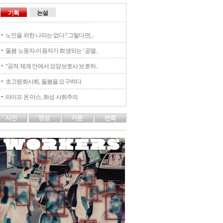
기획
논설
노인을 위한 나라는 없다? 그렇다면, ..
돌봄 노동자-이용자가 희생되는 ‘공멸..
“공적 체계 안에서 요양보호사 보호하..
초고령화사회, 돌봄을 요구하다
라이프 온 마스, 화성 사회주의