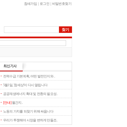
참새가입
|
로그인
|
비밀번호찾기
전력수급 기본계획, 어떤 발전인지와 ..
5월1일, '참세상'이 다시 열립니다
공공재생에너지 확대 및 전환의 필요성..
[안내]
월간지..
노동의 가치를 되찾기 위해 싸웁니다
우리가 투쟁해야 시장을 변하게 만들죠..