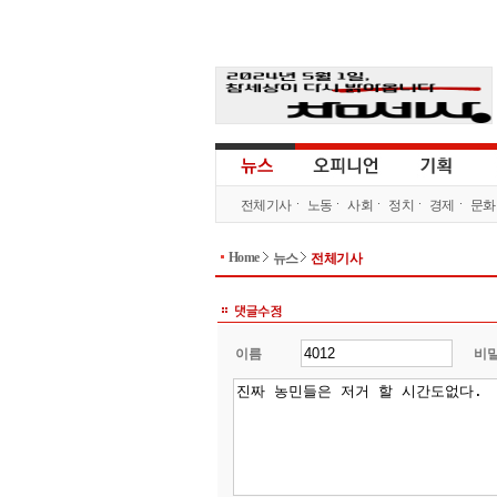
전체기사
노동
사회
정치
경제
문화
Home
뉴스
전체기사
이름
비