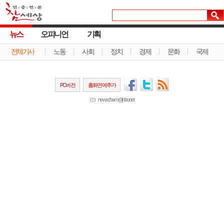
뉴스
오피니언
기획
전체기사
노동
사회
정치
경제
문화
국제
PC버전
홈화면에추가
newscham@jinbo.net