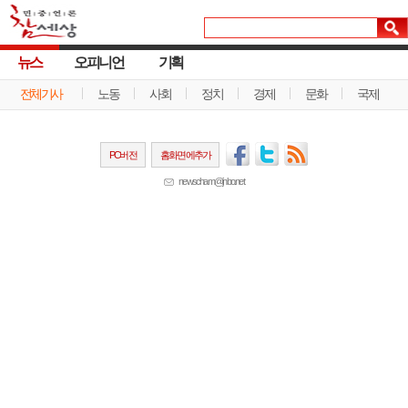
뉴스
오피니언
기획
전체기사
노동
사회
정치
경제
문화
국제
PC버전
홈화면에추가
newscham@jinbo.net