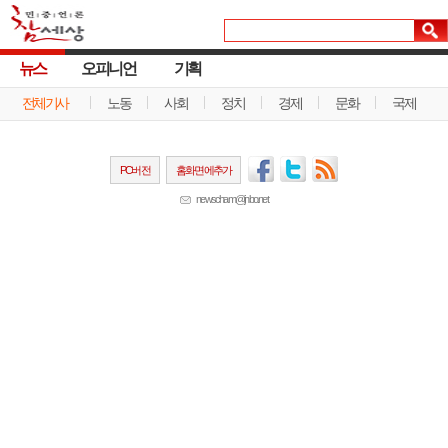
뉴스
오피니언
기획
전체기사
노동
사회
정치
경제
문화
국제
PC버전
홈화면에추가
newscham@jinbo.net