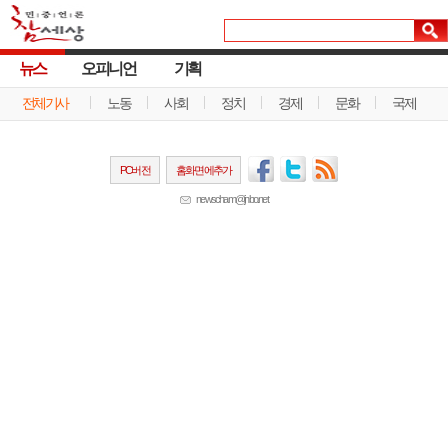
뉴스
오피니언
기획
전체기사
노동
사회
정치
경제
문화
국제
PC버전
홈화면에추가
newscham@jinbo.net