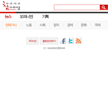
뉴스
오피니언
기획
전체기사
노동
사회
정치
경제
문화
국제
PC버전
홈화면에추가
newscham@jinbo.net