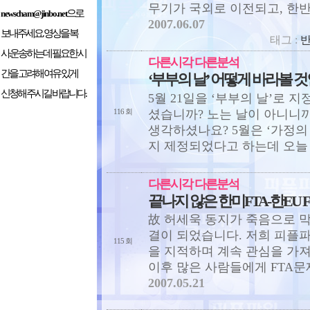
무기가 국외로 이전되고, 한반
으로
newscham@jinbo.net
2007.06.07
보내주세요. 영상을 복
태그 :
사.운송하는데 필요한 시
다른시각 다른분석
간을 고려해 여유 있게
‘부부의 날’ 어떻게 바라볼 
신청해 주시길 바랍니다.
5월 21일을 ‘부부의 날’로 
셨습니까? 노는 날이 아니니까
116 회
생각하셨나요? 5월은 ‘가정의 
지 제정되었다고 하는데 오늘 
다른시각 다른분석
끝나지 않은 한미FTA-한EU 
故 허세욱 동지가 죽음으로 막
결이 되었습니다. 저희 피플파
115 회
을 지적하며 계속 관심을 가
이후 많은 사람들에게 FTA문제
2007.05.21