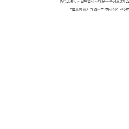
(우)120-840 서울특별시 서대문구 충정로 3가 227-1 우리타워
*별도의 표시가 없는 한 '참세상'이 생산한