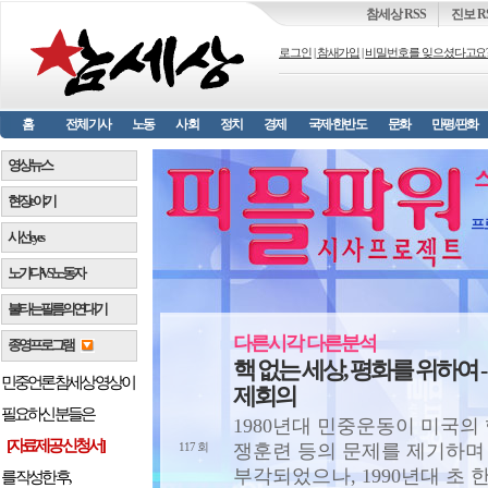
참세상 RSS
진보 R
로그인
|
참새가입
|
비밀번호를 잊으셨다고요
홈
전체기사
노동
사회
정치
경제
국제·한반도
문화
만평/판화
영상뉴스
현장 e 야기
프
시선 e y e s
노가다 VS 노동자
불타는 필름의 연대기
다른시각 다른분석
종영프로그램
핵 없는 세상, 평화를 위하여 
민중언론 참세상 영상이
제회의
필요하신 분들은
1980년대 민중운동이 미국의
[자료제공 신청서]
쟁훈련 등의 문제를 제기하며
117 회
부각되었으나, 1990년대 초
를 작성한 후,