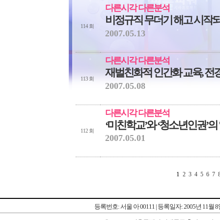
다른시각 다른분석
비정규직 무더기 해고 시작되
114 회
2007.05.13
다른시각 다른분석
재벌친화적 인간화 교육, 전
113 회
2007.05.08
다른시각 다른분석
‘미친학교’와 ‘청소년인권’의
112 회
2007.05.01
1
2
3
4
5
6
7
등록번호: 서울 아 00111 | 등록일자: 2005년 11월 