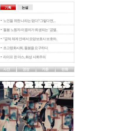
기획
논설
노인을 위한 나라는 없다? 그렇다면, ..
돌봄 노동자-이용자가 희생되는 ‘공멸..
“공적 체계 안에서 요양보호사 보호하..
초고령화사회, 돌봄을 요구하다
라이프 온 마스, 화성 사회주의