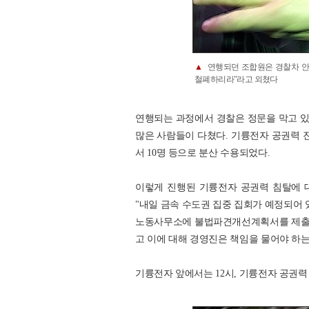
▲
연행되던 조합원은 경찰차 안에
철폐하리라"라고 외쳤다
연행되는 과정에서 경찰은 정문을 막고 
많은 사람들이 다쳤다. 기륭전자 공권력 진
서 10명 등으로 분산 수용되었다.
이렇게 진행된 기륭전자 공권력 침탈에
"내일 금속 수도권 집중 집회가 예정되어 
노동사무소에 불법파견개선계획서를 제출하
고 이에 대해 경영진은 책임을 물어야 하
기륭전자 앞에서는 12시, 기륭전자 공권