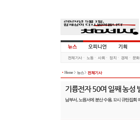
전체기사
노동
사회
정치
경제
문화
Home
뉴스
전체기사
기륭전자 50여 일째 농성
남부서, 노원서에 분산 수용, 12시 규탄집회 