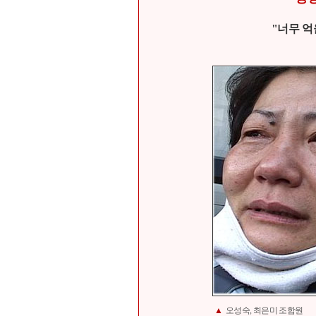
"너무 
▲
오성숙, 최은미 조합원