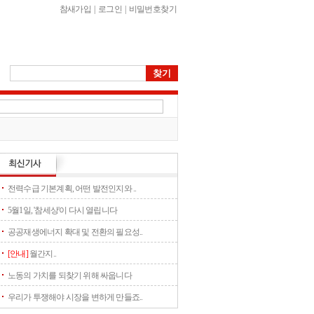
참새가입
|
로그인
|
비밀번호찾기
전력수급 기본계획, 어떤 발전인지와 ..
5월1일, '참세상'이 다시 열립니다
공공재생에너지 확대 및 전환의 필요성..
[안내]
월간지..
노동의 가치를 되찾기 위해 싸웁니다
우리가 투쟁해야 시장을 변하게 만들죠..