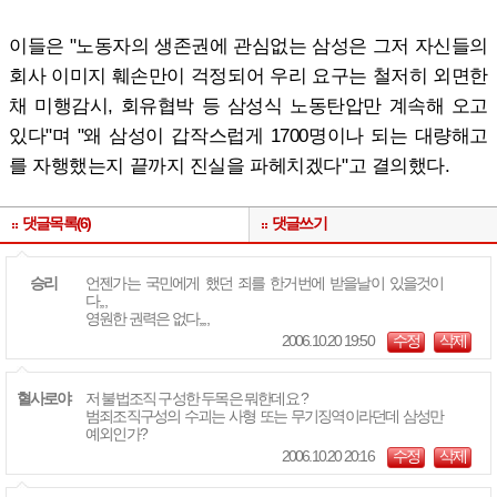
이들은 "노동자의 생존권에 관심없는 삼성은 그저 자신들의
회사 이미지 훼손만이 걱정되어 우리 요구는 철저히 외면한
채 미행감시, 회유협박 등 삼성식 노동탄압만 계속해 오고
있다"며 "왜 삼성이 갑작스럽게 1700명이나 되는 대량해고
를 자행했는지 끝까지 진실을 파헤치겠다"고 결의했다.
댓글목록(6)
댓글쓰기
승리
언젠가는 국민에게 했던 죄를 한거번에 받을날이 있을것이
다,,,
영원한 권력은 없다,,,,
2006.10.20 19:50
수정
삭제
혈사로야
저 불법조직 구성한 두목은 뭐한데요 ?
범죄조직구성의 수괴는 사형 또는 무기징역이라던데 삼성만
예외인가?
2006.10.20 20:16
수정
삭제