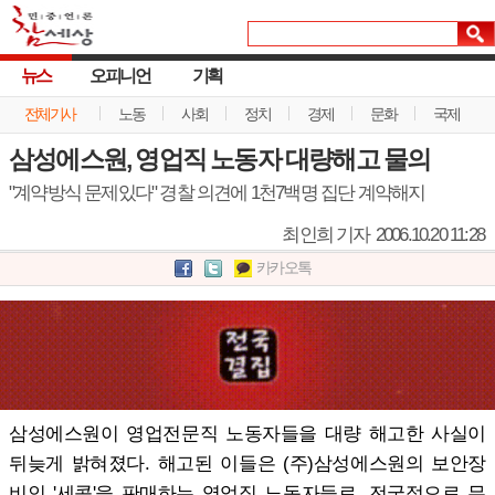
뉴스
오피니언
기획
전체기사
노동
사회
정치
경제
문화
국제
삼성에스원, 영업직 노동자 대량해고 물의
"계약방식 문제있다" 경찰 의견에 1천7백명 집단 계약해지
최인희 기자
2006.10.20 11:28
카카오톡
삼성에스원이 영업전문직 노동자들을 대량 해고한 사실이
뒤늦게 밝혀졌다. 해고된 이들은 (주)삼성에스원의 보안장
비인 '세콤'을 판매하는 영업직 노동자들로, 전국적으로 무