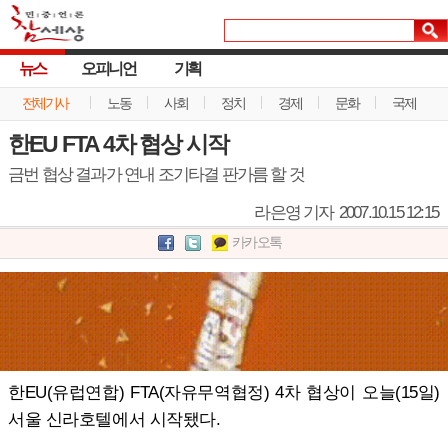
뉴스
오피니언
기획
전체기사
노동
사회
정치
경제
문화
국제
한EU FTA 4차 협상 시작
금번 협상 결과가 연내 조기타결 판가름 할 것
라은영 기자
2007.10.15 12:15
카카오톡
한EU(유럽연합) FTA(자유무역협정) 4차 협상이 오늘(15일)
서울 신라호텔에서 시작됐다.