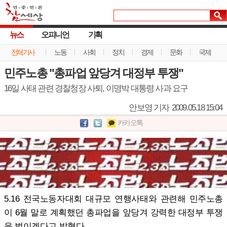
뉴스
오피니언
기획
전체기사
노동
사회
정치
경제
문화
국제
민주노총 "총파업 앞당겨 대정부 투쟁"
16일 사태 관련 경찰청장 사퇴, 이명박 대통령 사과 요구
안보영 기자
2009.05.18 15:04
카카오톡
5.16 전국노동자대회 대규모 연행사태와 관련해 민주노총
이 6월 말로 계획했던 총파업을 앞당겨 강력한 대정부 투쟁
을 벌이겠다고 밝혔다.