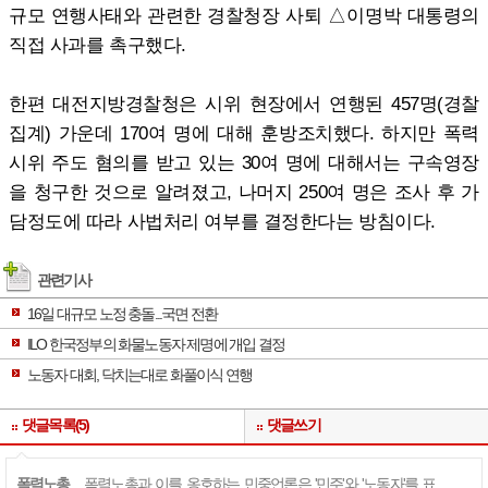
규모 연행사태와 관련한 경찰청장 사퇴 △이명박 대통령의
직접 사과를 촉구했다.
한편 대전지방경찰청은 시위 현장에서 연행된 457명(경찰
집계) 가운데 170여 명에 대해 훈방조치했다. 하지만 폭력
시위 주도 혐의를 받고 있는 30여 명에 대해서는 구속영장
을 청구한 것으로 알려졌고, 나머지 250여 명은 조사 후 가
담정도에 따라 사법처리 여부를 결정한다는 방침이다.
관련기사
16일 대규모 노정 충돌...국면 전환
ILO 한국정부의 화물노동자 제명에 개입 결정
노동자 대회, 닥치는대로 화풀이식 연행
댓글목록(5)
댓글쓰기
폭력노총
폭력노총과 이를 옹호하는 민중언론은 '민주'와 '노동자'를 표