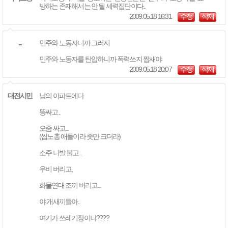
방하는 존재해서는 안 될 세력집단이다..
2009.05.18 16:31
수정
삭제
...
민주와 노동자니까 그러지
민주와 노동자를 탄압하니까 폭력쓰지 짭새야
2009.05.18 20:07
수정
삭제
대전시민
남의 아파트에다
똥싸고..
오줌 싸고...
(씹노총 애들이라 좃만 크더라)
소주 나발 불고...
우비 버리고,
화물연대 조끼 버리고...
야 개새끼들아..
여기가 쓰레기장이냐????