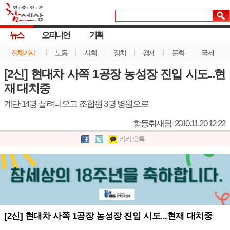
뉴스
오피니언
기획
전체기사
노동
사회
정치
경제
문화
국제
[2신] 현대차 사쪽 1공장 농성장 진입 시도...현
재 대치중
계단 14명 끌려나오고 조합원 3명 병원으로
합동취재팀
2010.11.20 12:22
카카오톡
[2신] 현대차 사쪽 1공장 농성장 진입 시도...현재 대치중