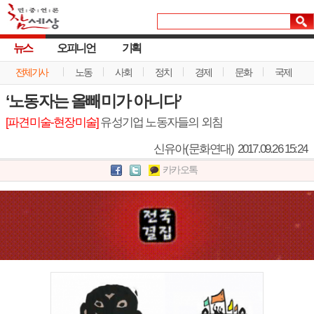
뉴스
오피니언
기획
전체기사
노동
사회
정치
경제
문화
국제
‘노동자는 올빼미가 아니다’
[파견미술-현장미술]
유성기업 노동자들의 외침
신유아(문화연대)
2017.09.26 15:24
카카오톡