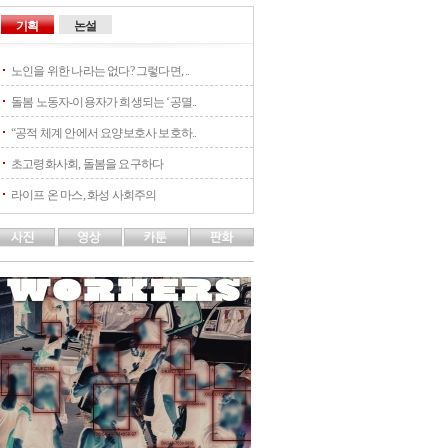
기획
논설
노인을 위한 나라는 없다? 그렇다면, ..
돌봄 노동자-이용자가 희생되는 ‘공멸..
“공적 체계 안에서 요양보호사 보호하..
초고령화사회, 돌봄을 요구하다
라이프 온 마스, 화성 사회주의