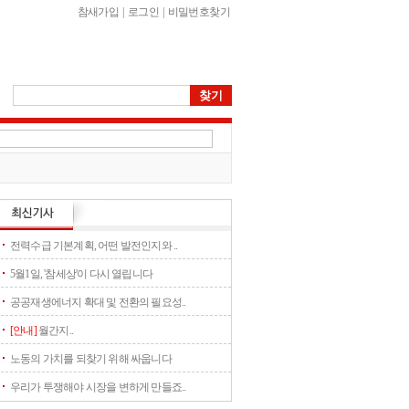
참새가입
|
로그인
|
비밀번호찾기
전력수급 기본계획, 어떤 발전인지와 ..
5월1일, '참세상'이 다시 열립니다
공공재생에너지 확대 및 전환의 필요성..
[안내]
월간지..
노동의 가치를 되찾기 위해 싸웁니다
우리가 투쟁해야 시장을 변하게 만들죠..