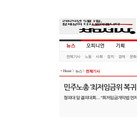
전체기사
노동
사회
정치
경제
문화
Home
뉴스
전체기사
민주노총 ‘최저임금위 복귀 
청와대 앞 결의대회… “최저임금개악법 먼저