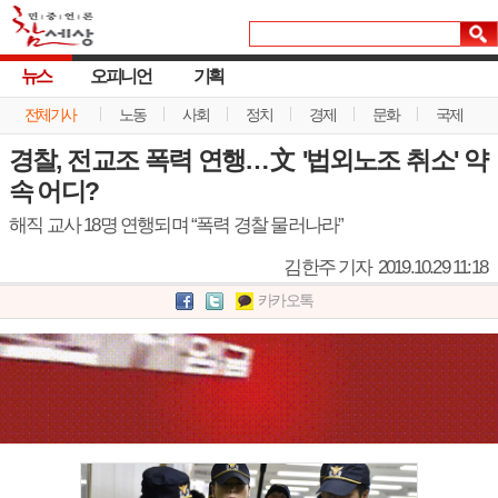
뉴스
오피니언
기획
전체기사
노동
사회
정치
경제
문화
국제
경찰, 전교조 폭력 연행…文 '법외노조 취소' 약
속 어디?
해직 교사 18명 연행되며 “폭력 경찰 물러나라”
김한주 기자
2019.10.29 11:18
카카오톡