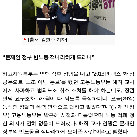
[출처: 김한주 기자]
“문재인 정부 반노동 적나라하게 드러나”
해고자원복투는 연행 직후 성명을 내고 “2013년 팩스 한 장
공문으로 ‘노조 아님 통보’를 했던 고용노동부는 해직 교사
에게 사과하고 법외노조 취소 조처를 해야 하는데도, 장관
면담 요구조차 5개월이 다 되도록 묵살하더니, 오늘(29일)
농성장 침탈과 폭력 연행으로 답하고 말았다”며 “(문재인 정
부) 고용노동부는 박근혜 시절과 다름없으며 노동 적폐 청
산 의지가 전혀 없음이 드러났다. 해직 교사 연행은 문재인
정부의 반노동을 적나라하게 보여준 사건”이라고 밝혔다.