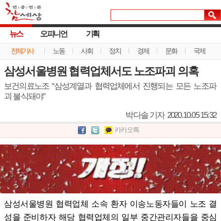
뉴스
오피니언
기획
전체기사
노동
사회
정치
경제
문화
국제
삼성서울병원 협력업체서도 노조파괴 의혹
보건의료노조 “삼성계열과 협력업체에서 진행되는 모든 노조파
괴 불식돼야”
박다솔 기자
2020.10.05 15:32
카카오톡
삼성서울병원 협력업체 소속 환자 이송노동자들이 노조 결
성을 준비하자 해당 협력업체의 일부 중간관리자들을 중심