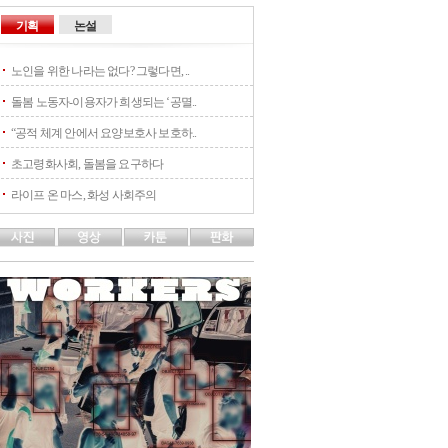
기획
논설
노인을 위한 나라는 없다? 그렇다면, ..
돌봄 노동자-이용자가 희생되는 ‘공멸..
“공적 체계 안에서 요양보호사 보호하..
초고령화사회, 돌봄을 요구하다
라이프 온 마스, 화성 사회주의