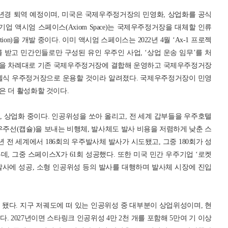
30년경 퇴역 예정이며, 미국은 국제우주정거장의 민영화, 상업화를 공식
업 액시엄 스페이스(Axiom Space)는 국제우주정거장을 대체할 인류
ion)을 개발 중이다. 이미 액시엄 스페이스는 2022년 4월 ‘Ax-1 프로젝
 원)를 받고 민간인들로만 구성된 유인 우주인 사업, ‘상업 운송 임무’를 처
모듈을 차례대로 기존 국제우주정거장에 결합해 운영하고 국제우주정거장
호텔식 우주정거장으로 운용할 것이라 알려졌다. 국제우주정거장이 민영
은 더 활성화할 것이다.
 상업화 중이다. 인공위성을 쏘아 올리고, 전 세계 갑부들을 우주호텔
우주선(캡슐)을 보내는 비행체, 발사체도 발사 비용을 저렴하게 낮춘 스
년 전 세계에서 186회의 우주발사체 발사가 시도됐고, 그중 180회가 성
많은데, 그중 스페이스X가 61회 성공했다. 또한 미국 민간 우주기업 ‘로켓
론 로켓 발사에 성공, 소형 인공위성 등의 발사를 대행하며 발사체 시장에 진입
됐다. 지구 저궤도에 떠 있는 인공위성 중 대부분이 상업위성이며, 현
다. 2027년이면 스타링크 인공위성 4만 2천 개를 포함해 5만여 기 이상