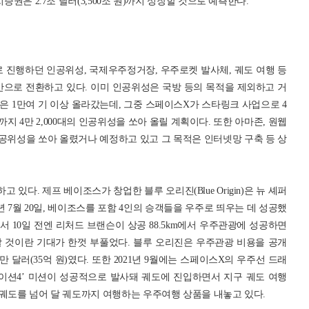
증권은 2.7조 달러(3,500조 원)까지 성장할 것으로 예측한다.
도로 진행하던 인공위성, 국제우주정거장, 우주로켓 발사체, 궤도 여행 등
간으로 전환하고 있다. 이미 인공위성은 국방 등의 목적을 제외하고 거
 1만여 기 이상 올라갔는데, 그중 스페이스X가 스타링크 사업으로 4
까지 4만 2,000대의 인공위성을 쏘아 올릴 계획이다. 또한 아마존, 원웹
인공위성을 쏘아 올렸거나 예정하고 있고 그 목적은 인터넷망 구축 등 상
있다. 제프 베이조스가 창업한 블루 오리진(Blue Origin)은 뉴 셰퍼
2021년 7월 20일, 베이조스를 포함 4인의 승객들을 우주로 띄우는 데 성공했
서 10일 전엔 리처드 브랜슨이 상공 88.5km에서 우주관광에 성공하면
 것이란 기대가 한껏 부풀었다. 블루 오리진은 우주관광 비용을 공개
만 달러(35억 원)였다. 또한 2021년 9월에는 스페이스X의 우주선 드래
이션4’ 미션이 성공적으로 발사돼 궤도에 진입하면서 지구 궤도 여행
 궤도를 넘어 달 궤도까지 여행하는 우주여행 상품을 내놓고 있다.