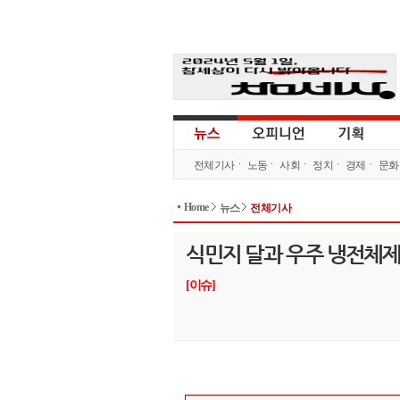
전체기사
노동
사회
정치
경제
문화
Home
뉴스
전체기사
식민지 달과 우주 냉전체
[이슈]