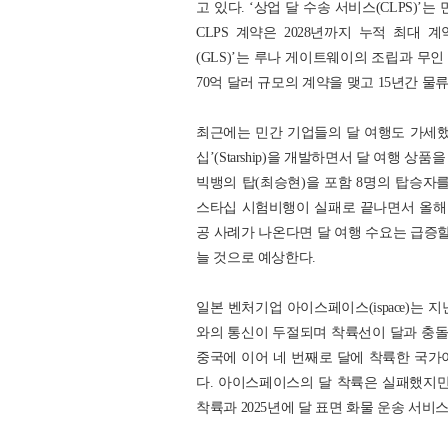
고 있다. ‘상업 달 수송 서비스(CLPS)
CLPS 계약은 2028년까지 누적 최대 계
(GLS)’는 루나 게이트웨이의 조립과 무
70억 달러 규모의 계약을 맺고 15년간 물
최근에는 민간 기업들의 달 여행도 가세했
십’(Starship)을 개발하면서 달 여행
빅뱅의 탑(최승현)을 포함 8명의 탑승자
스타십 시험비행이 실패로 끝나면서 올해 
공 사례가 나온다면 달 여행 수요는 급증
늘 것으로 예상한다.
일본 벤처기업 아이스페이스(ispace)는 
와의 통신이 두절되며 착륙선이 달과 충돌해
중국에 이어 네 번째로 달에 착륙한 국가
다. 아이스페이스의 달 착륙은 실패했지만,
착륙과 2025년에 달 표면 화물 운송 서비