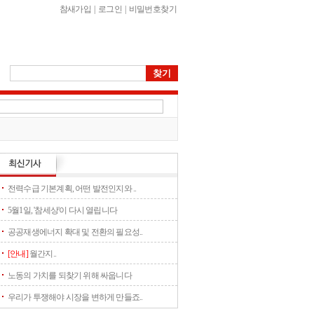
참새가입
|
로그인
|
비밀번호찾기
전력수급 기본계획, 어떤 발전인지와 ..
5월1일, '참세상'이 다시 열립니다
공공재생에너지 확대 및 전환의 필요성..
[안내]
월간지..
노동의 가치를 되찾기 위해 싸웁니다
우리가 투쟁해야 시장을 변하게 만들죠..