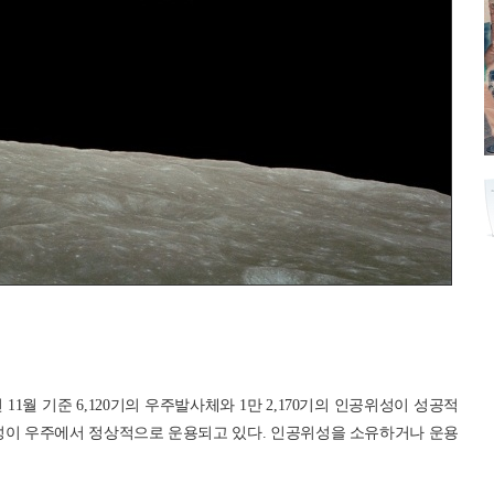
 11월 기준 6,120기의 우주발사체와 1만 2,170기의 인공위성이 성공적
공위성이 우주에서 정상적으로 운용되고 있다. 인공위성을 소유하거나 운용