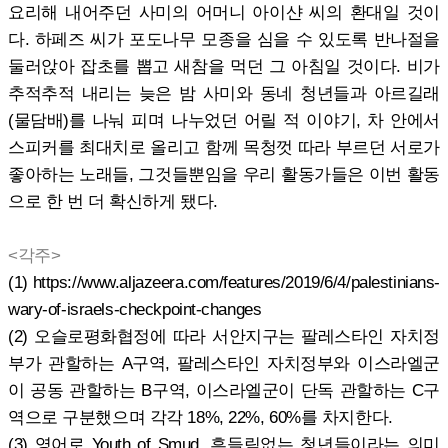
요리해 내어주던 사미의 어머니 아이샨 씨의 환대일 것이
다. 하페즈 씨가 포도나무 모종을 심을 수 있도록 반나절을
둘러앉아 잡초를 뽑고 새참을 먹던 그 아침일 것이다. 비가
추적추적 내리는 늦은 밤 사미와 동네 청년들과 아르길래
(물담배)를 나눠 피며 나누었던 어릴 적 이야기, 차 안에서
스피커를 최대치로 올리고 함께 목청껏 따라 부르던 서로가
좋아하는 노래들, 그것들뿐임을 우리 활동가들은 이번 활동
으로 한 번 더 확신하게 됐다.
<각주>
(1) https://www.aljazeera.com/features/2019/6/4/palestinians-
wary-of-israels-checkpoint-changes
(2) 오슬로평화협정에 따라 서안지구는 팔레스타인 자치정
부가 관할하는 A구역, 팔레스타인 자치정부와 이스라엘군
이 공동 관할하는 B구역, 이스라엘군이 단독 관할하는 C구
역으로 구분했으며 각각 18%, 22%, 60%를 차지한다.
(3) 영어로 Youth of Smud, 흔들림없는 청년들이라는 의미