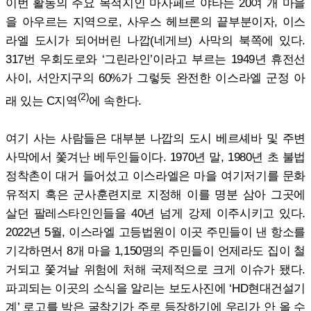
이번 활동의 주요 목적지인 마사페르 야타는 20여 개 마을
을 아우르는 지역으로, 사우스 헤브론의 끝부분이자, 이스
라엘 도시가 되어버린 나깝(네게브) 사막의 북쪽에 있다.
317번 우회도로와 ‘그린라인’이라고 부르는 1949년 휴전선
사이, 서안지구의 60%가 그렇듯 완전한 이스라엘 군정 아
(2)
래 있는 C지역
에 속한다.
여기 사는 사람들은 대부분 나깝의 도시 베르셰바 및 주변
사막에서 쫓겨난 베두인들이다. 1970년 말, 1980년 초 불법
정착촌이 대거 들어섰고 이스라엘은 마을 여기저기를 문화
유적지 혹은 군사훈련지로 지정해 이를 명분 삼아 그곳에
살던 팔레스타인인들을 40년 넘게 강제 이주시키고 있다.
2022년 5월, 이스라엘 고등법원이 이곳 주민들이 낸 항소를
기각하면서 8개 마을 1,150명의 주민들이 언제라도 집이 철
거되고 쫓겨날 위험에 처해 국제적으로 크게 이슈가 됐다.
파괴되는 이곳의 소식을 알리는 보도사진에 ‘HD현대건설기
계’ 로고를 박은 굴착기가 주로 등장하기에 우리가 안 올 수