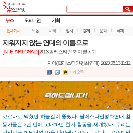
뉴스
오피니언
기획
전체기사
노동
사회
정치
경제
문화
국제
지워지지 않는 연대의 이름으로
[INTERNATIONAL1]
2023 팔레스타인 현지 활동기
자아(팔레스타인평화연대)
2023.06.13 11:12
카카오톡
코로나로 막혔던 하늘길이 뚫렸다. 팔레스타인평화연대 활
동가들은 3년 만에 고대하던 현지 활동을 재개했다. 우리는
서안지구 최남단의 마을 마사페르 야타로 갔다. 1,150여 명