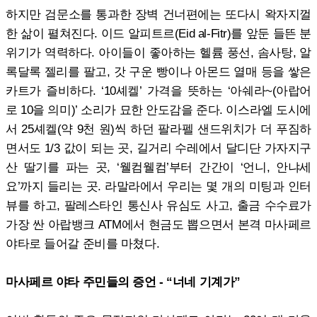
하지만 검문소를 통과한 장벽 건너편에는 또다시 왁자지껄
한 삶이 펼쳐진다. 이드 알피트르(Eid al-Fitr)를 앞둔 들뜬 분
위기가 역력하다. 아이들이 좋아하는 헬륨 풍선, 솜사탕, 알
록달록 젤리를 팔고, 갓 구운 빵이나 아몬드 열매 등을 쌓은
카트가 즐비하다. ‘10셰켈’ 가격을 뜻하는 ‘아쉐라~(아랍어
로 10을 의미)’ 소리가 묘한 안도감을 준다. 이스라엘 도시에
서 25셰켈(약 9천 원)씩 하던 팔라펠 샌드위치가 더 푸짐하
면서도 1/3 값이 되는 곳, 길거리 수레에서 달디단 가자지구
산 딸기를 파는 곳, ‘웰컴웰컴’부터 간간이 ‘언니, 안냐세
요’까지 들리는 곳. 라말라에서 우리는 몇 개의 미팅과 인터
뷰를 하고, 팔레스타인 통신사 유심도 사고, 출금 수수료가
가장 싼 아랍뱅크 ATM에서 현금도 뽑으면서 본격 마사페르
야타로 들어갈 준비를 마쳤다.
마사페르 야타 주민들의 증언 - “너네 기계가”