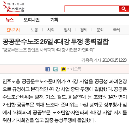
뉴스
오피니언
기획
전체기사
노동
사회
정치
경제
문화
국제
공공운수노조 26일 4대강 투쟁 총력결합
"공공부문 노조 탄압은 사회파괴, 4대강 사업은 자연파괴"
김용욱 기자
2010.06.15 12:23
카카오톡
민주노총 공공운수노조준비위가 4대강 사업을 공공성 파괴현장
으로 규정하고 본격적인 4대강 사업 중단 투쟁에 결합했다. 공공운
수노조준비위는 발전, 가스, 철도, 화물연대 등 조합원 14만 명이
가입한 공공부문 최대 노조다. 준비위는 15일 광화문 정부청사 앞
에서 ‘사회파괴 공공부문 노조탄압·자연파괴 4대강 사업’ 저지를
위한 기자회견을 열고 집중 농성투쟁에 돌입했다.