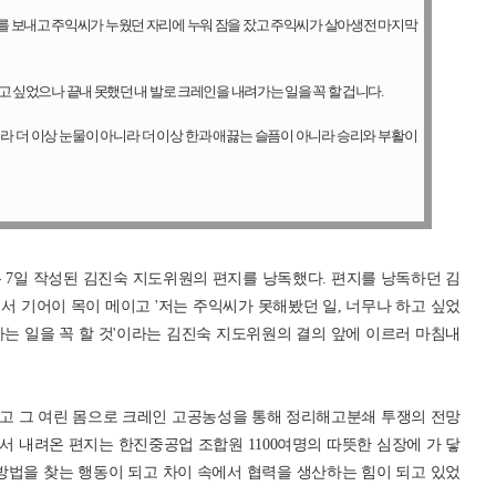
를 보내고 주익씨가 누웠던 자리에 누워 잠을 잤고 주익씨가 살아생전 마지막
고 싶었으나 끝내 못했던 내 발로 크레인을 내려가는 일을 꼭 할 겁니다.
니라 더 이상 눈물이 아니라 더 이상 한과 애끓는 슬픔이 아니라 승리와 부활이
7일 작성된 김진숙 지도위원의 편지를 낭독했다. 편지를 낭독하던 김
서 기어이 목이 메이고 '저는 주익씨가 못해봤던 일, 너무나 하고 싶었
는 일을 꼭 할 것'이라는 김진숙 지도위원의 결의 앞에 이르러 마침내
고 그 여린 몸으로 크레인 고공농성을 통해 정리해고분쇄 투쟁의 전망
 내려온 편지는 한진중공업 조합원 1100여명의 따뜻한 심장에 가 닿
방법을 찾는 행동이 되고 차이 속에서 협력을 생산하는 힘이 되고 있었