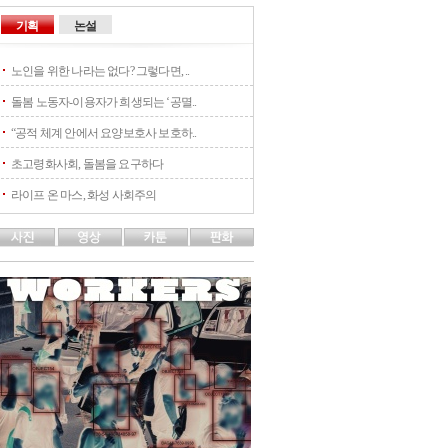
기획
논설
노인을 위한 나라는 없다? 그렇다면, ..
돌봄 노동자-이용자가 희생되는 ‘공멸..
“공적 체계 안에서 요양보호사 보호하..
초고령화사회, 돌봄을 요구하다
라이프 온 마스, 화성 사회주의