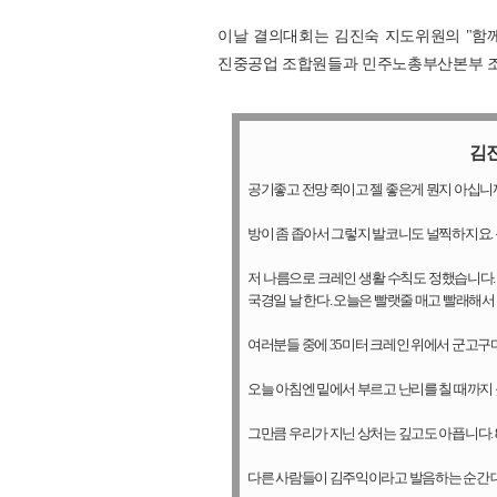
이날 결의대회는 김진숙 지도위원의 "함께
진중공업 조합원들과 민주노총부산본부 조
김진
공기좋고 전망 쥑이고 젤 좋은게 뭔지 아십니까
방이 좀 좁아서 그렇지 발코니도 널찍하지요.
저 나름으로 크레인 생활 수칙도 정했습니다. 
국경일 날 한다. 오늘은 빨랫줄 매고 빨래해서
여러분들 중에 35미터 크레인 위에서 군고구마 
오늘 아침엔 밑에서 부르고 난리를 칠 때까지
그만큼 우리가 지닌 상처는 깊고도 아픕니다.
다른 사람들이 김주익이라고 발음하는 순간 