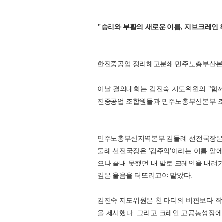
"승리와 부활의 새로운 이름, 지브크레인 
한진중공업 정리해고분쇄 민주노총부산본부 
이날 결의대회는 김진숙 지도위원의 "함께
진중공업 조합원들과 민주노총부산본부 조
민주노총부산지역본부 김둘례 선전국장은 
둘례 선전국장은 '김주익'이라는 이름 앞에
으나 끝내 못했던 내 발로 크레인을 내려가
깊은 울음을 터뜨리고야 말았다.
김진숙 지도위원은 천 마디의 비판보다 작
을 제시했다. 그리고 크레인 고공농성장에서