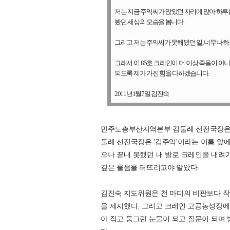
저는 지금 주익씨가 앉았던 자리에 앉아 하루
봤던 세상의 모습을 봅니다.
그리고 저는 주익씨가 못해봤던 일, 너무나 하
그래서 이 85호 크레인이 더 이상 죽음이 아
되도록 제가 가진 힘을 다하겠습니다.
2011년1월7일 김진숙
민주노총부산지역본부 김둘례 선전국장은 
둘례 선전국장은 '김주익'이라는 이름 앞에
으나 끝내 못했던 내 발로 크레인을 내려가
깊은 울음을 터뜨리고야 말았다.
김진숙 지도위원은 천 마디의 비판보다 작
을 제시했다. 그리고 크레인 고공농성장에서
아 작고 둥그런 눈물이 되고 질문이 되며 