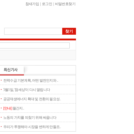
참새가입
|
로그인
|
비밀번호찾기
전력수급 기본계획, 어떤 발전인지와 ..
5월1일, '참세상'이 다시 열립니다
공공재생에너지 확대 및 전환의 필요성..
[안내]
월간지..
노동의 가치를 되찾기 위해 싸웁니다
우리가 투쟁해야 시장을 변하게 만들죠..