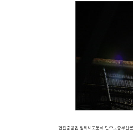
한진중공업 정리해고분쇄 민주노총부산본부 