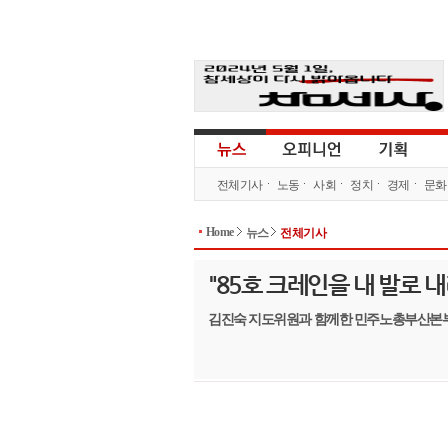
전체기사
노동
사회
정치
경제
문화
Home
뉴스
전체기사
"85호 크레인을 내 발로 
김진숙 지도위원과 함께한 민주노총부산본