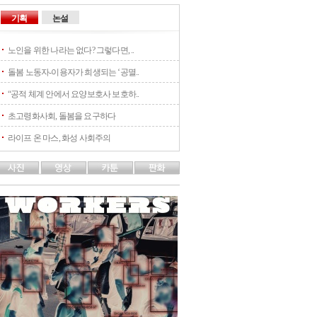
기획
논설
노인을 위한 나라는 없다? 그렇다면, ..
돌봄 노동자-이용자가 희생되는 ‘공멸..
“공적 체계 안에서 요양보호사 보호하..
초고령화사회, 돌봄을 요구하다
라이프 온 마스, 화성 사회주의