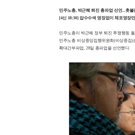
민주노총, 박근혜 퇴진 총파업 선언...촛
[4신 18:30] 압수수색 영장없이 체포영
민주노총이 박근혜 정부 퇴진 투쟁행동 돌
민주노총 비상중앙집행위원회(비상중집)는 
확대간부파업, 28일 총파업을 선언했다.