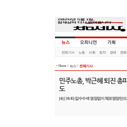
전체기사
노동
사회
정치
경제
문화
Home
뉴스
전체기사
민주노총, 박근혜 퇴진 총파
도
[4신 18:45] 압수수색 영장없이 체포영장만