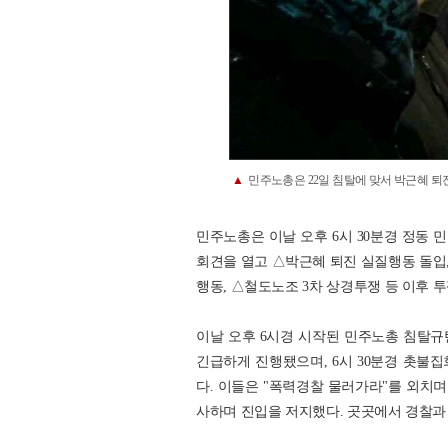
▲
민주노총은 22일 침탈에 맞서 박근혜 퇴진
민주노총은 이날 오후 6시 30분경 정동
회견을 열고 △박근혜 퇴진 실질행동 돌입, 
행동, △철도노조 3차 상경투쟁 등 이후 투
이날 오후 6시경 시작된 민주노총 침탈
긴급하게 진행됐으며, 6시 30분경 촛불
다. 이들은 "폭력경찰 물러가라"를 외치
사하며 진입을 저지했다. 곳곳에서 경찰과