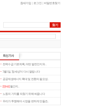
참새가입
|
로그인
|
비밀번호찾기
전력수급 기본계획, 어떤 발전인지와 ..
5월1일, '참세상'이 다시 열립니다
공공재생에너지 확대 및 전환의 필요성..
[안내]
월간지..
노동의 가치를 되찾기 위해 싸웁니다
우리가 투쟁해야 시장을 변하게 만들죠..