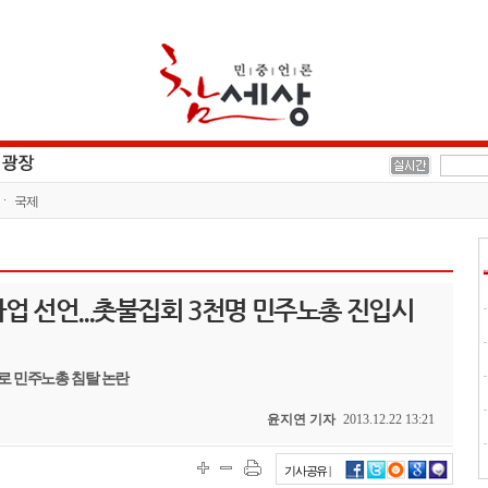
국제
업 선언...촛불집회 3천명 민주노총 진입시
으로 민주노총 침탈 논란
윤지연 기자
2013.12.22 13:21
기사공유 |