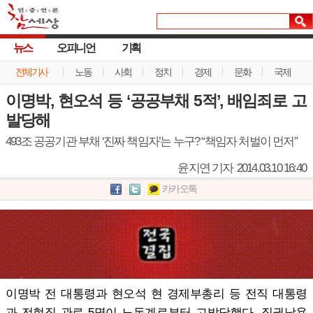
뉴스
오피니언
기획
전체기사
노동
사회
정치
경제
문화
국제
이명박, 현오석 등 ‘공공부채 5적’, 배임죄로 고
발당해
493조 공공기관 부채 ‘진짜 책임자’는 누구? “책임자 처벌이 먼저”
윤지연 기자
2014.03.10 16:40
카카오톡
이명박 전 대통령과 현오석 현 경제부총리 등 전직 대통령
과 전현직 관료 5명이 노동계로부터 고발당했다. 직권남용