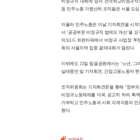
비정규직 대회에 앞서 전국학교비정규직노
등 민주노총 가맹산하 조직들은 서울 도심
아울러 민주노총은 이날 기자회견을 시작으로
서 ‘공공부문 비정규직 법제도 개선’을 요구
의도LG 트윈타워에서 비정규 사업장 투
회의 서울지역 집중 결의대회가 열린다.
이밖에도 22일 탑골공원에서는 ‘노년, 그
실태증언 및 기자회견, 간접고용노동자 현
조직위원회는 기자회견문을 통해 “정부와
비정규노동체제를 더욱 공고히 하려 획책
거부하고 민주노총과 사회 각계각층의 민중
혔다.
비정규직