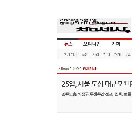
전체기사
노동
사회
정치
경제
문화
Home
뉴스
전체기사
25일, 서울 도심 대규모 
민주노총, 비정규 투쟁주간 선포...집회, 토론회