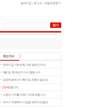
참새가입
|
로그인
|
비밀번호찾기
전력수급 기본계획, 어떤 발전인지와 ..
5월1일, '참세상'이 다시 열립니다
공공재생에너지 확대 및 전환의 필요성..
[안내]
월간지..
노동의 가치를 되찾기 위해 싸웁니다
우리가 투쟁해야 시장을 변하게 만들죠..