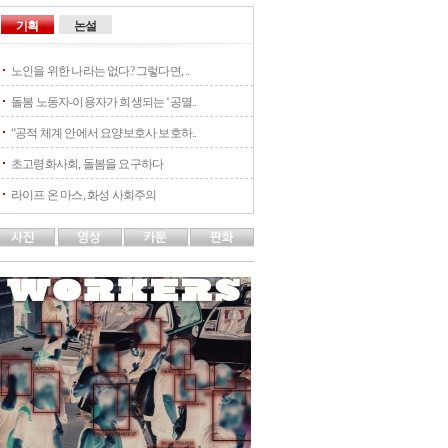
기획
논설
노인을 위한 나라는 없다? 그렇다면, ..
돌봄 노동자-이용자가 희생되는 ‘공멸..
“공적 체계 안에서 요양보호사 보호하..
초고령화사회, 돌봄을 요구하다
라이프 온 마스, 화성 사회주의