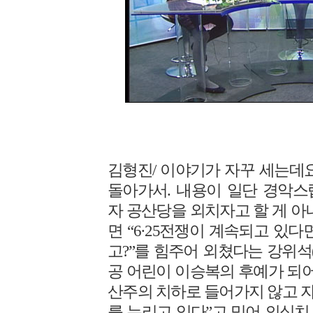
김형진/ 이야기가 자꾸 세는데요
돌아가서. 내용이 일단 경악스
자 공산당을 외치자고 할 게 아
면 “6·25전쟁이 계속되고 있
고?”를 힘주어 외쳤다는 강위석
공 어린이 이승복의 후예가 되어
산주의 치하로 들어가지 않고 
를 누리고 있다”고 믿어 의심