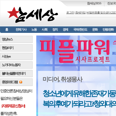
참세상 RSS
진보 R
로그인
|
참새가입
|
비밀번호를 잊으셨다고요
홈
전체기사
노동
사회
정치
경제
국제·한반도
문화
만평/판화
영상뉴스
현장 e 야기
프
시선 e y e s
노가다 VS 노동자
불타는 필름의 연대기
미디어, 취생몽사
종영프로그램
민중언론 참세상 영상이
청소년에게 유해한 존재가 동
필요하신 분들은
복의 후예가 되라고?/청와대
[자료제공 신청서]
를 작성한 후,