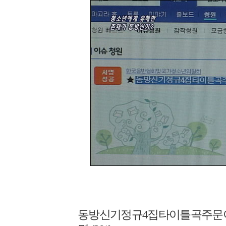
동방신기정규4집타이틀곡주문이