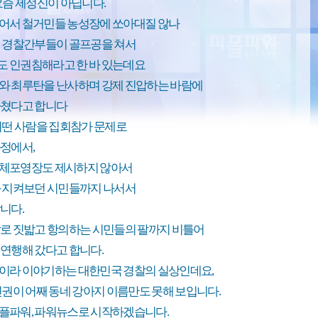
요즘 제정신이 아닙니다.
어서 철거민들 농성장에 쏘아대질 않나
해 경찰간부들이 골프공을 쳐서
 인권침해라고 한 바 있는데요
와 최루탄을 난사하며 강제 진압하는 바람에
다쳤다고 합니다
어떤 사람을 집회참가 문제로
정에서,
체포영장도 제시하지 않아서
와 지켜보던 시민들까지 나서서
니다.
발로 짓밟고 항의하는 시민들의 팔까지 비틀어
연행해 갔다고 합니다.
이라 이야기하는 대한민국 경찰의 실상인데요,
인권이 어째 동네 강아지 이름만도 못해 보입니다.
플파워, 파워뉴스로 시작하겠습니다.