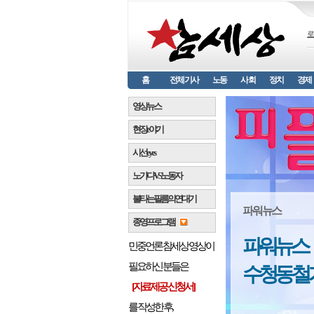
로
홈
전체기사
노동
사회
정치
경제
영상뉴스
현장 e 야기
시선 e y e s
노가다 VS 노동자
불타는 필름의 연대기
파워뉴스
종영프로그램
파워뉴스
민중언론 참세상 영상이
필요하신 분들은
수청동 철
[자료제공 신청서]
를 작성한 후,