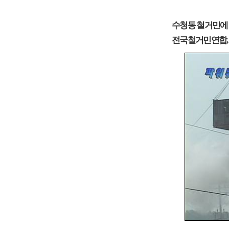
수청동 철거민에
전국철거민연합,