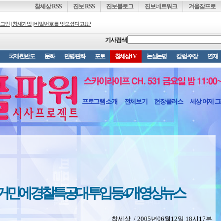
참세상 RSS
진보 RSS
진보블로그
진보네트워크
겨울잠프로
그인
|
참새가입
|
비밀번호를 잊으셨다고요?
기사검색
국제·한반도
문화
만평/판화
포토
참세상TV
논설논평
칼럼·주장
연재
프로그램 소개
전체보기
현장플러스
세상 어제 
거민에 경찰특공대 투입 등 4개 영상뉴스
참세상 / 2005년06월12일 18시17분