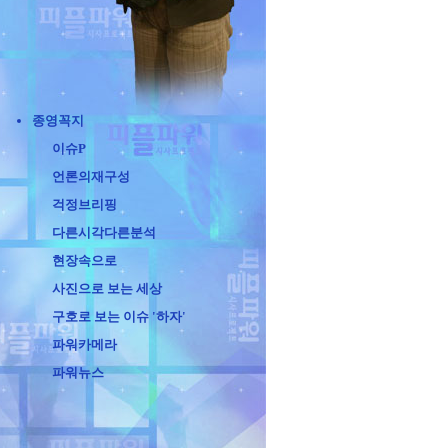
종영꼭지
이슈P
언론의재구성
걱정브리핑
다른시각다른분석
현장속으로
사진으로 보는 세상
구호로 보는 이슈 '하자'
파워카메라
파워뉴스