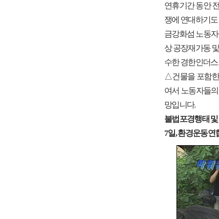
연휴기간 동안 전
쟁에 연대하기도
금강화섬 노동자들
상 공장재가동 및
수한 경한인더스트
△건물을 포함한
여서 노동자들의 
망입니다.
불법포경행태 및
7일, 환경운동연