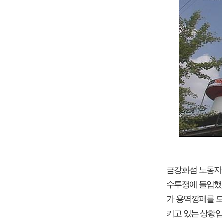
금강화섬 노동자들
수투쟁에 돌입했
가 용역깡패를 
키고 있는 상황입