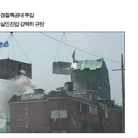
 경찰특공대 투입
 살인진압 강력히 규탄