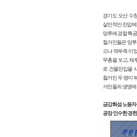
경기도 오산 수
살인적인 진압에 
망루에 경찰 특공
철거민들은 망루 
으나 역부족 이었
무총을 쏘고, 
로 건물진입을 
철거민 두 명이 
거민들의 생명에
금강화섬 노동자
공장 인수한 경한