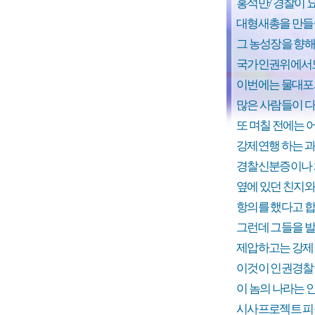
홍석만/ 경찰이 
대형새총을 만들
그 농성장을 향
국가인권위에서도
이번에는 물대포
많은 사람들이 
또 며칠 전에는 
강제연행 하는 과
경찰신분증이나 
옆에 있던 친지
항의를 했다고 합
그런데 그들을 
제압하고는 강제 
이것이 인권경찰
이 놈의 나라는 
시사프로젝트 피