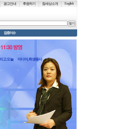
English
광고안내
후원하기
참세상소개
집중이슈
그리고 오늘
미디어, 취생몽사