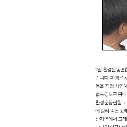
7일 환경운동연
습니다. 환경운
용을 직접 시연
법포경도구 판매
환경운동연합 고래
에 걸려 죽은 고
산지역에서 고래