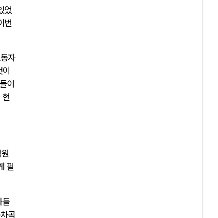
 있었
 이번
노동자
것이
합들이
 현
합원
게 필
가들
곡차곡