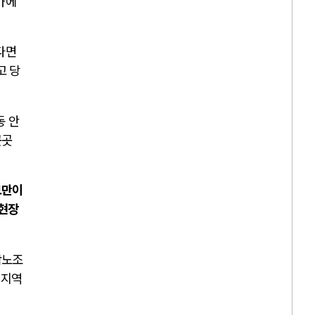
가에
다면
고 당
동 안
곳곳
보만이
 현장
학노조
 지역