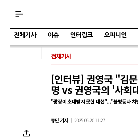
전체기사
이슈
인터링크
오피니언
전체기사
[인터뷰] 권영국 "김문
명 vs 권영국의 '사회
"광장이 초대받지 못한 대선"..."불평등과 차
류민 기자
2025.05.20 11:27