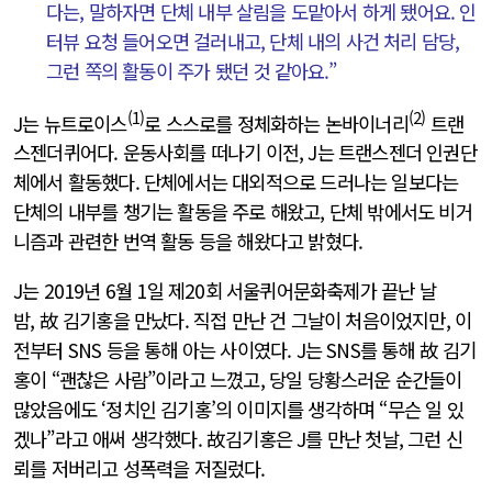
다는, 말하자면 단체 내부 살림을 도맡아서 하게 됐어요. 인
터뷰 요청 들어오면 걸러내고, 단체 내의 사건 처리 담당,
그런 쪽의 활동이 주가 됐던 것 같아요.”
(1)
(2)
J는 뉴트로이스
로 스스로를 정체화하는 논바이너리
트랜
스젠더퀴어다. 운동사회를 떠나기 이전, J는 트랜스젠더 인권단
체에서 활동했다. 단체에서는 대외적으로 드러나는 일보다는
단체의 내부를 챙기는 활동을 주로 해왔고, 단체 밖에서도 비거
니즘과 관련한 번역 활동 등을 해왔다고 밝혔다.
J는 2019년 6월 1일 제20회 서울퀴어문화축제가 끝난 날
밤, 故 김기홍을 만났다. 직접 만난 건 그날이 처음이었지만, 이
전부터 SNS 등을 통해 아는 사이였다. J는 SNS를 통해 故 김기
홍이 “괜찮은 사람”이라고 느꼈고, 당일 당황스러운 순간들이
많았음에도 ‘정치인 김기홍’의 이미지를 생각하며 “무슨 일 있
겠나”라고 애써 생각했다. 故김기홍은 J를 만난 첫날, 그런 신
뢰를 저버리고 성폭력을 저질렀다.