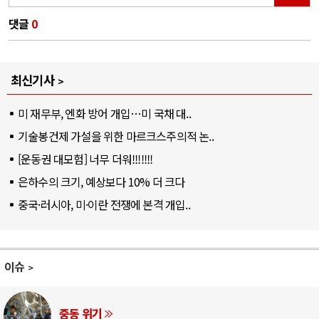
댓글
0
최신기사
미 재무부, 엔화 방어 개입…미 국채 대..
기술봉건제 가설을 위한 마르크스주의적 논..
[운동권 대모험] 너무 더워!!!!!!!
은하수의 크기, 예상보다 10% 더 크다
중국·러시아, 미·이란 전쟁에 본격 개입..
이슈
중동 위기