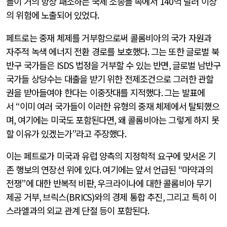
들이 거의 항상 패소하는 국제 소송들 속에서
140
억 달러 이상
의 위험에 노출되어 있었다
.
페트로는 중재 체제를 거부함으로써 콜롬비아의 국가 자원과
자주적 녹색 에너지 전환 경로를 보호했다
.
그는 또한 글로벌 북
반구 국가들은
ISDS
법정을 거부할 수 있는 반면
,
글로벌 남반구
국가들 상당수는 대출을 받기 위한 전제조건으로 그러한 관할
권을 받아들여야 한다는 이중잣대를 지적했다
.
그는 발표에
서
“
이미 여러 국가들이 이러한 유형의 중재 체제에서 탈퇴했으
며
,
여기에는 미국도 포함된다면
,
왜 콜롬비아는 그렇게 하지 못
할 이유가 있겠는가
”
라고 주장했다
.
이는 페트로가 미국과 유럽 양측의 지정학적 요구에 맞서온 기
존 행보의 연장선 위에 있다
.
여기에는 앞서 언급된
“
마약과의
전쟁
”
에 대한 반복적 비판
,
우크라이나에 대한 콜롬비아 무기
제공 거부
,
브릭스
(BRICS)
와의 경제 통합 추진
,
그리고 특히 이
스라엘과의 외교 관계 단절 등이 포함된다
.