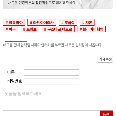
콜롬비아
라틴아메리카
초국적
자본
미국
트럼프
구스타포 페트로
볼리비아혁명
태그를 한개 입력할 때마다 엔터키를 누르면 새로운 입력창이 나옵니다.
기사수정
이름
비밀번호
등록