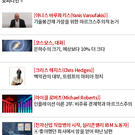
오피니언
[야니스 바루파키스(Yanis Varoufakis)]
기술봉건제 가설을 위한 마르크스주의적 논거
[코스모스, 대화]
은하수의 크기, 예상보다 10% 더 크다
[크리스 헤지스(Chris Hedges)]
백악관의 대부, 트럼프의 마피아 정치
[마이클 로버츠(Michael Roberts)]
인플레이션 이론 2부: 비주류 경제학과 마르크스주의
[전자산업 직업병의 시작, 실리콘밸리 IBM 노동자]
④ 좋아했던 회사에서 암을 얻어 떠난 남편