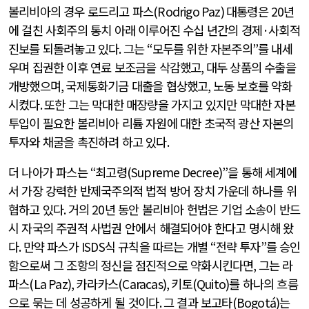
볼리비아의 경우 로드리고 파스
(Rodrigo Paz)
대통령은
20
년
에 걸친 사회주의 통치 아래 이루어진 수십 년간의 경제
·
사회적
진보를 되돌려놓고 있다
.
그는
“
모두를 위한 자본주의
”
를 내세
우며 집권한 이후 연료 보조금을 삭감했고
,
대두 상품의 수출을
개방했으며
,
국제통화기금 대출을 협상했고
,
노동 보호를 약화
시켰다
.
또한 그는 막대한 매장량을 가지고 있지만 막대한 자본
투입이 필요한 볼리비아 리튬 자원에 대한 초국적 광산 자본의
투자와 채굴을 촉진하려 하고 있다
.
더 나아가 파스는
“
최고령
(Supreme Decree)”
을 통해 세계에
서 가장 강력한 반제국주의적 법적 방어 장치 가운데 하나를 위
협하고 있다
.
거의
20
년 동안 볼리비아 헌법은 기업 소송이 반드
시 자국의 주권적 사법권 안에서 해결되어야 한다고 명시해 왔
다
.
만약 파스가
ISDS
식 규칙을 따르는 개별
“
전략 투자
”
를 승인
함으로써 그 조항의 정신을 점진적으로 약화시킨다면
,
그는 라
파스
(La Paz),
카라카스
(Caracas),
키토
(Quito)
를 하나의 흐름
으로 묶는 데 성공하게 될 것이다
.
그 결과 보고타
(Bogotá)
는