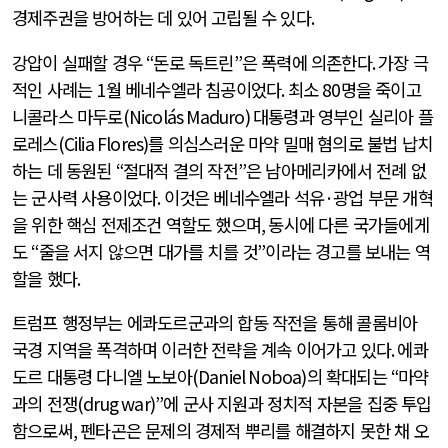
경제주권을 방어하는 데 있어 고립될 수 있다
.
강압이 실패할 경우
“
돈로 독트린
”
은 폭력에 의존한다
.
가장 극
적인 사례는
1
월 베네수엘라 침공이었다
.
최소
80
명을 죽이고
니콜라스 마두로
(Nicolás Maduro)
대통령과 영부인 실리아 플
로레스
(Cilia Flores)
를 의심스러운 마약 밀매 혐의로 불법 납치
하는 데 동원된
“
절대적 결의 작전
”
은 남아메리카에서 전례 없
는 군사력 사용이었다
.
이것은 베네수엘라 석유
·
광업 부문 개혁
을 위한 핵심 전제조건 역할도 했으며
,
동시에 다른 국가들에게
도
“
줄을 서지 않으면 대가를 치를 것
”
이라는 경고를 보내는 역
할을 했다
.
트럼프 행정부는 에콰도르군과의 합동 작전을 통해 콜롬비아
국경 지역을 폭격하며 이러한 전략을 계속 이어가고 있다
.
에콰
도르 대통령 다니엘 노보아
(Daniel Noboa)
의 확대되는
“
마약
과의 전쟁
(drug war)”
에 군사 지원과 정치적 자본을 집중 투입
함으로써
,
펜타곤은 문제의 경제적 뿌리를 해결하지 못한 채 오