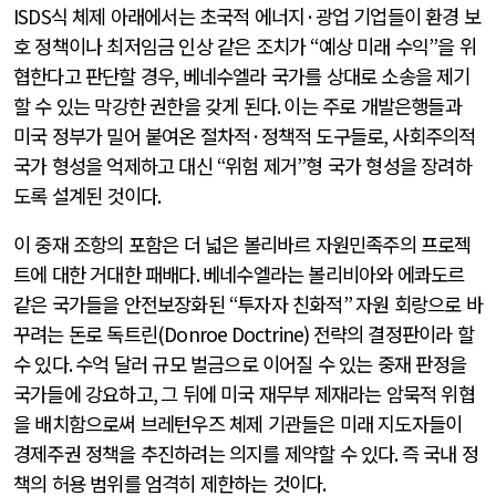
ISDS
식 체제 아래에서는 초국적 에너지
·
광업 기업들이 환경 보
호 정책이나 최저임금 인상 같은 조치가
“
예상 미래 수익
”
을 위
협한다고 판단할 경우
,
베네수엘라 국가를 상대로 소송을 제기
할 수 있는 막강한 권한을 갖게 된다
.
이는 주로 개발은행들과
미국 정부가 밀어 붙여온 절차적
·
정책적 도구들로
,
사회주의적
국가 형성을 억제하고 대신
“
위험 제거
”
형 국가 형성을 장려하
도록 설계된 것이다
.
이 중재 조항의 포함은 더 넓은 볼리바르 자원민족주의 프로젝
트에 대한 거대한 패배다
.
베네수엘라는 볼리비아와 에콰도르
같은 국가들을 안전보장화된
“
투자자 친화적
”
자원 회랑으로 바
꾸려는 돈로 독트린
(Donroe Doctrine)
전략의 결정판이라 할
수 있다
.
수억 달러 규모 벌금으로 이어질 수 있는 중재 판정을
국가들에 강요하고
,
그 뒤에 미국 재무부 제재라는 암묵적 위협
을 배치함으로써 브레턴우즈 체제 기관들은 미래 지도자들이
경제주권 정책을 추진하려는 의지를 제약할 수 있다
.
즉 국내 정
책의 허용 범위를 엄격히 제한하는 것이다
.