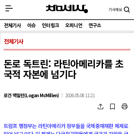
기사
제보
전체기사
이슈
인터링크
오피니언
연구소
전체기사
돈로 독트린: 라틴아메리카를 초
국적 자본에 넘기다
로건 맥밀런(Logan McMillen)
2026.05.08 11:21
트럼프 행정부는 라틴아메리카 정부들을 국제중재재판 체제로
밀어 넣고 있다
.
이 체제는 다국적기업들에게 국가가 자원을 국