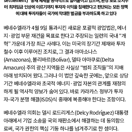
settlement)”
중재 체제를 공격적으로 밀어붙이고 있으며
,
환경 보호 조치부
터 최저임금 인상에 이르기까지 투자자 이익을 침해한다고 판단되는 모든 정책
에 대해 투자자들이 국가에 막대한 벌금을 부과하도록 하고 있다
베네수엘라가
4
월
9
일 통과시킨 새로운 포괄적 광업법은
,
에너
지
·
광업 부문 재건을 목표로 한다고 주장되는 일련의 국내
“
개
혁
”
가운데 가장 최근 사례다
.
이는 미국의 장기간 제재와 투자
철수 이후 이루어진 조치로
,
그 결과 아마소나스
(Amazonas),
볼리바르
(Bolívar),
델타 아마쿠로
(Delta
Amacuro)
주의 광산 지역들은 사실상
“
범죄 조직들
”
의 지배
아래 방치되어 왔다
.
그러나 이 법안 깊숙한 곳에는
,
앞으로 상당
기간 베네수엘라와 초국적 에너지
·
광업 자본의 관계를 재정의
하게 될 역사적 양보가 숨어 있다
.
바로 카라카스 정부가 투자
자
-
국가 분쟁 해결
(ISDS)
식 중재에 복종해야 한다는 조항이다
.
베네수엘라 의회는 델시 로드리게스
(Delcy Rodríguez)
대통령
아래에서 기업 소송을 국외 재판소에서 해결하는 데 동의함으
로써
,
국가 권한의 핵심 기둥 하나를 넘겨주기로 한 셈이다
.