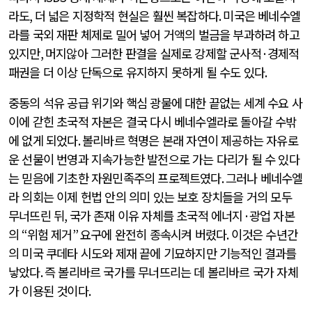
라도
,
더 넓은 지정학적 현실은 훨씬 복잡하다
.
미국은 베네수엘
라를 국외 재판 체제로 밀어 넣어 거액의 벌금을 부과하려 하고
있지만
,
머지않아 그러한 판결을 실제로 강제할 군사적
·
경제적
패권을 더 이상 단독으로 유지하지 못하게 될 수도 있다
.
중동의 석유 공급 위기와 핵심 광물에 대한 끝없는 세계 수요 사
이에 갇힌 초국적 자본은 결국 다시 베네수엘라로 돌아갈 수밖
에 없게 되었다
.
볼리바르 혁명은 본래 자연이 제공하는 자유로
운 선물이 번영과 지속가능한 발전으로 가는 다리가 될 수 있다
는 믿음에 기초한 자원민족주의 프로젝트였다
.
그러나 베네수엘
라 의회는 이제 헌법 안의 의미 있는 보호 장치들을 거의 모두
무너뜨린 뒤
,
국가 존재 이유 자체를 초국적 에너지
·
광업 자본
의
“
위험 제거
”
요구에 완전히 종속시켜 버렸다
.
이것은 수년간
의 미국 쿠데타 시도와 제재 끝에 기묘하지만 기능적인 결과를
낳았다
.
즉 볼리바르 국가를 무너뜨리는 데 볼리바르 국가 자체
가 이용된 것이다
.