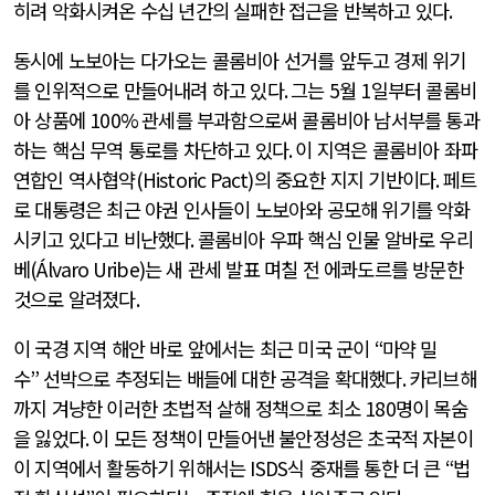
히려 악화시켜온 수십 년간의 실패한 접근을 반복하고 있다
.
동시에 노보아는 다가오는 콜롬비아 선거를 앞두고 경제 위기
를 인위적으로 만들어내려 하고 있다
.
그는
5
월
1
일부터 콜롬비
아 상품에
100%
관세를 부과함으로써 콜롬비아 남서부를 통과
하는 핵심 무역 통로를 차단하고 있다
.
이 지역은 콜롬비아 좌파
연합인 역사협약
(Historic Pact)
의 중요한 지지 기반이다
.
페트
로 대통령은 최근 야권 인사들이 노보아와 공모해 위기를 악화
시키고 있다고 비난했다
.
콜롬비아 우파 핵심 인물 알바로 우리
베
(Álvaro Uribe)
는 새 관세 발표 며칠 전 에콰도르를 방문한
것으로 알려졌다
.
이 국경 지역 해안 바로 앞에서는 최근 미국 군이
“
마약 밀
수
”
선박으로 추정되는 배들에 대한 공격을 확대했다
.
카리브해
까지 겨냥한 이러한 초법적 살해 정책으로 최소
180
명이 목숨
을 잃었다
.
이 모든 정책이 만들어낸 불안정성은 초국적 자본이
이 지역에서 활동하기 위해서는
ISDS
식 중재를 통한 더 큰
“
법