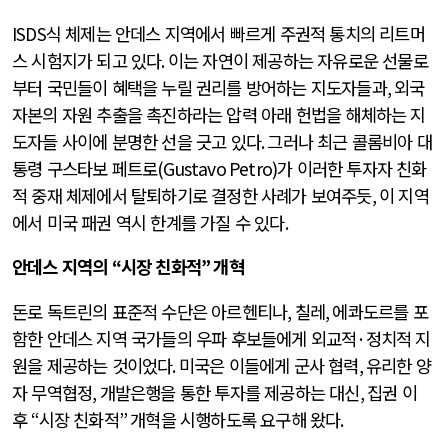
ISDS
식 체제는 안데스 지역에서 빠르게 주권적 통치의 리트머
스 시험지가 되고 있다
.
이는 자연이 제공하는 자유로운 선물로
부터 국민들이 혜택을 누릴 권리를 방어하는 지도자들과
,
외국
자본의 자원 추출을 촉진하라는 압력 아래 헌법을 해체하는 지
도자들 사이에 분명한 선을 긋고 있다
.
그러나 최근 콜롬비아 대
통령 구스타보 페트로
(Gustavo Petro)
가 이러한 투자자 친화
적 중재 체제에서 탈퇴하기로 결정한 사례가 보여주듯
,
이 지역
에서 미국 패권 역시 한계를 가질 수 있다
.
안데스 지역의
“
시장 친화적
”
개혁
돈로 독트린의 표준적 수단은 아르헨티나
,
칠레
,
에콰도르를 포
함한 안데스 지역 국가들의 우파 후보들에게 외교적
·
정치적 지
원을 제공하는 것이었다
.
미국은 이들에게 군사 협력
,
유리한 양
자 무역협정
,
개발은행을 통한 투자를 제공하는 대신
,
집권 이
후
“
시장 친화적
”
개혁을 시행하도록 요구해 왔다
.