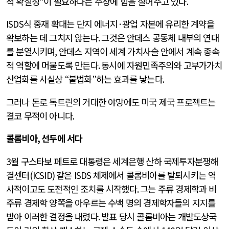
적 확실성
”
이 필요하다는 주장에 힘을 실어주고 있다
.
ISDS
식 중재 확대는 단지 에너지
·
광업 자본에 유리한 계약을
확보하는 데 그치지 않는다
.
그것은 안데스 공동체 내부의 연대
를 분열시키며
,
안데스 지역이 세계 가치사슬 안에서 계속 종속
적 역할에 머물도록 만든다
.
동시에 자원민족주의와 고부가가치
산업화를 사실상
“
불법화
”
하는 효과를 낳는다
.
그러나 돈로 독트린의 거대한 야망에도 미국 제국 프로젝트는
결코 무적이 아니다
.
콜롬비아
,
선두에 서다
3
월 구스타보 페트로 대통령은 세계은행 산하 국제투자분쟁해
결센터
(ICSID)
같은
ISDS
체제에서 콜롬비아를 탈퇴시키는 역
사적이고도 도전적인 조치를 시작했다
.
그는 주류 경제학과 비
주류 경제학 양쪽을 아우르는 수백 명의 경제학자들의 지지를
받아 이러한 결정을 내렸다
.
발표 당시 콜롬비아는 개발도상국