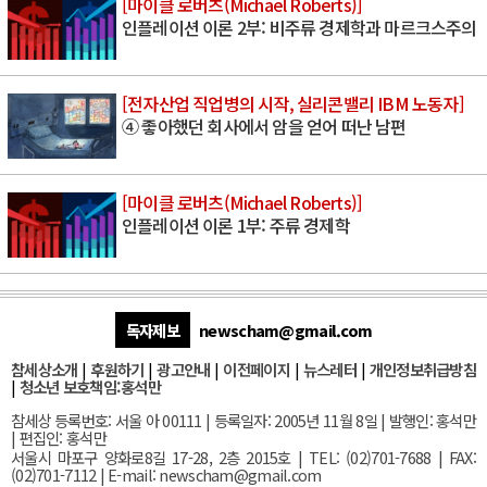
[마이클 로버츠(Michael Roberts)]
인플레이션 이론 2부: 비주류 경제학과 마르크스주의
[전자산업 직업병의 시작, 실리콘밸리 IBM 노동자]
④ 좋아했던 회사에서 암을 얻어 떠난 남편
[마이클 로버츠(Michael Roberts)]
인플레이션 이론 1부: 주류 경제학
독자제보
newscham@gmail.com
참세상소개
|
후원하기
|
광고안내
|
이전페이지
|
뉴스레터
|
개인정보취급방침
|
청소년 보호책임:홍석만
참세상 등록번호: 서울 아 00111 | 등록일자: 2005년 11월 8일 | 발행인: 홍석만
| 편집인: 홍석만
서울
시 마포구 양화로8길 17-28, 2층 2015호
| TEL: (02)701-7688 | FAX:
(02)701-7112 |
E-mail:
newscham@gmail.com