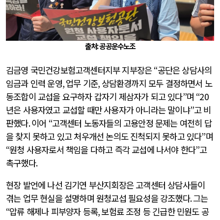
출처: 공공운수노조
김금영 국민건강보험고객센터지부 지부장은
“
공단은 상담사의
임금과 인력 운영
,
업무 기준
,
상담환경까지 모두 결정하면서 노
동조합이 교섭을 요구하자 갑자기 제삼자가 되고 있다
”
며
“20
년은 사용자였고 교섭할 때만 사용자가 아니라는 말이냐
”
고 비
판했다
.
이어
“
고객센터 노동자들의 고용안정 문제는 여전히 답
을 찾지 못하고 있고 처우개선 논의도 진척되지 못하고 있다
”
며
“
원청 사용자로서 책임을 다하고 즉각 교섭에 나서야 한다
”
고
촉구했다
.
현장 발언에 나선 김기연 부산지회장은 고객센터 상담사들이
겪는 업무 현실을 설명하며 원청교섭 필요성을 강조했다
.
그는
“
압류 해제나 피부양자 등록
,
보험료 조정 등 긴급한 민원도 공