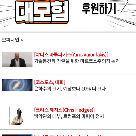
오피니언
[야니스 바루파키스(Yanis Varoufakis)]
기술봉건제 가설을 위한 마르크스주의적 논거
[코스모스, 대화]
은하수의 크기, 예상보다 10% 더 크다
[크리스 헤지스(Chris Hedges)]
백악관의 대부, 트럼프의 마피아 정치