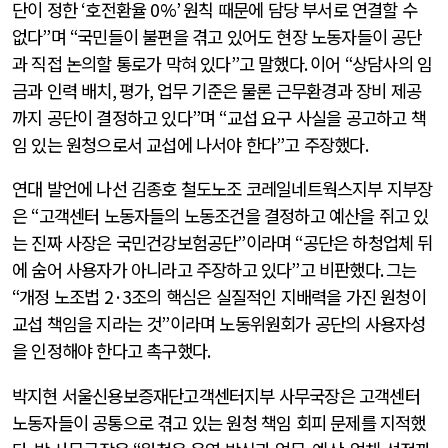
단이 정한
‘
호전환율
0%’
원칙 때문에 담당 부서로 연결할 수
없다
”
며
“
국민들이 불편을 겪고 있어도 현장 노동자들이 공단
과 직접 논의할 통로가 막혀 있다
”
고 말했다
.
이어
“
상담사의 임
금과 인력 배치
,
평가
,
업무 기준은 물론 근무환경과 장비 제공
까지 공단이 결정하고 있다
”
며
“
교섭 요구 사실을 공고하고 책
임 있는 원청으로서 교섭에 나서야 한다
”
고 주장했다
.
연대 발언에 나선 김종호 철도노조 코레일네트웍스지부 지부장
은
“
고객센터 노동자들의 노동조건을 결정하고 예산을 쥐고 있
는 진짜 사장은 국민건강보험공단
”
이라며
“
공단은 하청업체 뒤
에 숨어 사용자가 아니라고 주장하고 있다
”
고 비판했다
.
그는
“
개정 노조법
2·3
조의 핵심은 실질적인 지배력을 가진 원청이
교섭 책임을 지라는 것
”
이라며 노동위원회가 공단의 사용자성
을 인정해야 한다고 촉구했다
.
박지현 서울신용보증재단고객센터지부 사무국장은 고객센터
노동자들이 공통으로 겪고 있는 원청 책임 회피 문제를 지적했