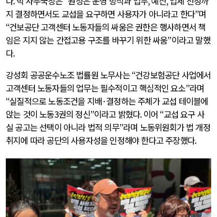
다
.
박 사무국장은
“
원청은 운영 방식과 업무
,
예산
,
업체 선정까
지 결정하면서도 교섭을 요구하면 사용자가 아니라고 한다
”
며
“
건보공단 고객센터 노동자들의 싸움은 권한은 행사하면서 책
임은 지지 않는 간접고용 구조를 바꾸기 위한 싸움
”
이라고 말했
다
.
강성회 공공운수노조 법률원 노무사는
“
건강보험공단 사업에서
고객센터 노동자들의 업무는 필수적이고 핵심적인 요소
”
라며
“
실질적으로 노동조건을 지배
·
결정하는 주체가 교섭 테이블에
앉는 것이 노동3권의 정신
”
이라고 밝혔다
.
이어
“
교섭 요구 사
실 공고는 선택이 아니라 법적 의무
”
라며 노동위원회가 법 개정
취지에 따라 공단의 사용자성을 인정해야 한다고 주장했다
.