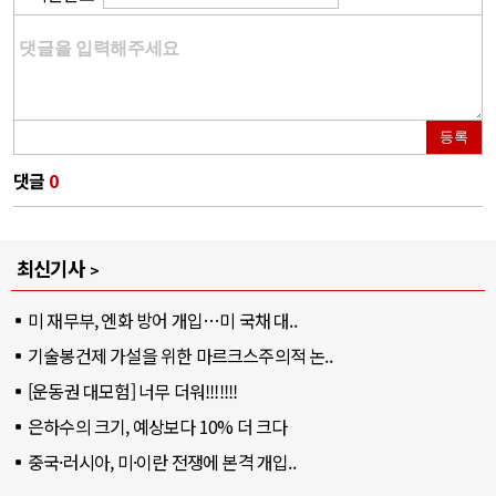
등록
댓글
0
최신기사
미 재무부, 엔화 방어 개입…미 국채 대..
기술봉건제 가설을 위한 마르크스주의적 논..
[운동권 대모험] 너무 더워!!!!!!!
은하수의 크기, 예상보다 10% 더 크다
중국·러시아, 미·이란 전쟁에 본격 개입..