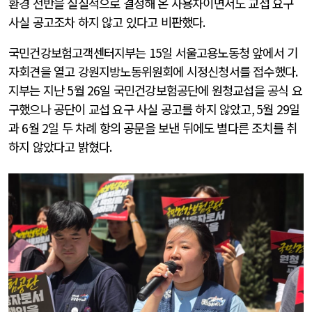
환경 전반을 실질적으로 결정해 온 사용자이면서도 교섭 요구
사실 공고조차 하지 않고 있다고 비판했다
.
국민건강보험고객센터지부는
15
일 서울고용노동청 앞에서 기
자회견을 열고 강원지방노동위원회에 시정신청서를 접수했다
.
지부는 지난
5
월
26
일 국민건강보험공단에 원청교섭을 공식 요
구했으나 공단이 교섭 요구 사실 공고를 하지 않았고
, 5
월
29
일
과
6
월
2
일 두 차례 항의 공문을 보낸 뒤에도 별다른 조치를 취
하지 않았다고 밝혔다
.