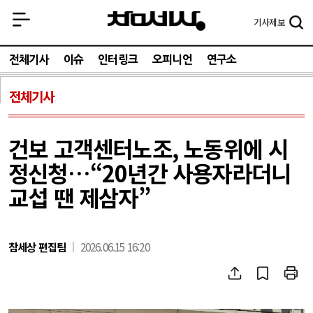
기사
제보
전체기사
이슈
인터링크
오피니언
연구소
전체기사
건보 고객센터노조, 노동위에 시
정신청…“20년간 사용자라더니
교섭 땐 제삼자”
참세상 편집팀
2026.06.15 16:20