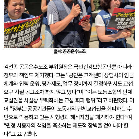
출처: 공공운수노조
김선종 공공운수노조 부위원장은 국민건강보험공단뿐 아니라
정부의 책임도 제기했다
.
그는
“
공단은 고객센터 상담사의 임금
체계와 인력 운영
,
평가제도
,
업무 장비까지 결정하면서도 교섭
요구 사실 공고조차 하지 않고 있다
”
며
“
이는 노동조합의 단체
교섭권을 사실상 무력화하는 교섭 회피 행위
”
라고 비판했다
.
이
어
“
정부는 공공기관들이 노동자의 단체교섭권을 회피하는 수
단으로 악용하고 있는 시행령과 해석지침을 폐기해야 한다
”
며
“
원청 사용자의 책임을 축소하는 제도적 장벽을 걷어내야 한
다
”
고 요구했다
.