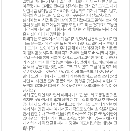
말하고 이러는 게 워낙 일상적이다보니, 이제는 다른 사람도
아무렇게나 그래도 된다고 생각하시는 건가요? 그래도 제가
노연처럼 상대방을 고소하거나 언중위로 가거나 그러지 않고,
묵묵히 참고 듣고만 있을 것이니 무슨 문제냐 싶으신가요?
심지어는 이 사건을 참세상이 공론화했다고도 말하시는데 익
명의 댓글이라고 이렇게 함부로 말해도 되는 건가요? 그동안
나온 피해자의 글이나 참세상의 기사만 정확히 봐도 님의 주장
은 사실이 아니게 명백합니다.
피해자는 토론회에서 ‘내가 용기가 없어서 공론화는 못하지만
나도 운동초기에 성폭력을 당한 적이 있다’고 말한게 전부입니
다. 그러자 노연이 ‘그게 우리 단체에서 벌어진 것처럼 사람들
이 짐작할 듯하다’며 피해자가 거부하는데도 4~5차례나 전화,
메일, 문자를 통해 괴롭힌 것이고, 그리고 1년반 후에는 가해자
가 직접 피해자를 ‘중상모략하는 거짓말쟁이’라고 비난하는 글
을 써서 공론화한 것입니다. 그리고 노연도 그 글의 필자가 바
로 가해자라는 것을 알고 있었다는게 최근 밝혀진 것이구요.
만약 노연과 가해자가 그런 식의 행동을 하고 글을 쓰지 않았
다면 이 사건은 전혀 공론화되지 않았을 것입니다. 이런데도
노연이 강제사건화를 한 게 아닌가요? 2차피해를 준 것이 아
닌가요?
마치 중립적인 척하면서 피해자가 느낀 분노와 고통같은 것은
알지도 못하면서 ‘이렇게 하면 된다’는 식의 충고와 조언을 이
공간에서 노연에게 하시는데, 그럴거면 직접 노연에게 연락하
셔서 하시면 됩니다. 여기서 공개적으로 노연이 참 억울하겠다
면서 안철수나 고구마 언급하지 마시구요. 가해자도 방어권이
있다구요? 가해자의 이름도 소속도 밝힌 적이 없는 피해자에
게 가해자가 직접 글을 써서 거짓말이라고 비난하는 게 방어권
입니가?