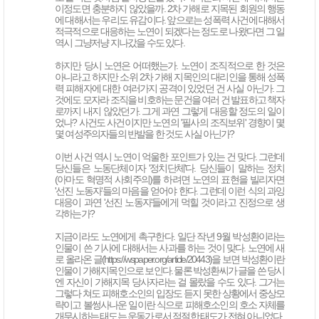
이정도면 충분하지 않았을까. 2차 가해로 지목된 회원의 행동
에 대해서는 우리도 유감이다. 앞으로는 성폭력 사건에 대해서
적극적으로 대응하는 노연이 되겠다는 정도로 나왔다면 그 일
역시 그냥저냥 지나갔을 수도 있다.
하지만 당시 노연은 어떠했는가. 노연이 조직적으로 한 것은
아니라고 하지만 소위 2차 가해 지목인의 대리인을 통해 성폭
력 피해자에 대한 여러가지 공격이 있었던 건 사실 아닌가. 그
것에도 모자라 조직을 비호하는 문건을 여러 건 발표하고 책자
로까지 내지 않았던가. 그게 과연 그렇게 대응할 정도의 일이
었나? 사건도 사건이지만 노연의 '필사의 조직보위' 경향이 몇
몇 여성주의자들의 반발을 한 것도 사실 아닌가?
이번 사건 역시 노연이 억울한 포인트가 있는 건 맞다. 그런데
당신들은 노동단체이자 '정치단체'다. 당신들이 말하는 정치
(아마도 혁명적 사회주의)를 하려면 노연의 표현을 빌리자면
'선진 노동자'들의 마음을 얻어야 한다. 그런데 이런 식의 과잉
대응이 과연 '선진 노동자'들에게 먹힐 것이라고 진정으로 생
각하는가?
지금이라도 노연에게 촉구한다. 일단 작년 9월 박성환이라는
인물이 쓴 기사에 대해서는 사과를 하는 것이 맞다. 노연에 새
로 올라온 글(https://wspaper.org/article/20443)을 보면 박성환이란
인물이 가해지목인으로 보인다. 물론 박성환씨가 글을 쓴 당시
엔 자신이 가해지목 당사자라는 걸 몰랐을 수도 있다. 그거는
그렇다 쳐도 피해호소인의 입장도 듣지 못한 상황에서 중상모
략이고 볼썽사나운 일이란 식으로 피해호소인의 호소 자체를
개무시하는 태도는 운동가로서 적절한 태도가 전혀 아니었다.