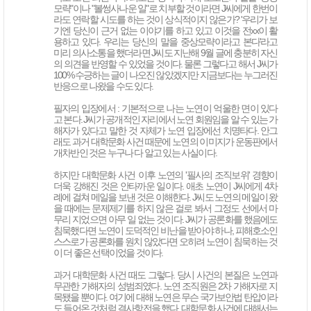
모략"이나 "볼썽사나운 일"로 치부할 것이라면 J씨에게 한번이
라도 연락할 시도를 하는 것이 상식적이지 않은가? '우리가 보
기엔 당신이 근거 없는 이야기를 하고 있고 이것을 전xx이 활
용하고 있다. 우리는 당신의 말을 중상모략이라고 본다'라고
미리 의사소통을 했더라면 J씨도 지난해 9월 글에 충분히 자신
의 의견을 반영할 수 있었을 것이다. 물론 그렇다고 해서 J씨가
100% 수긍하는 글이 나오진 않았겠지만 지금보다는 누그러진
반응으로 나왔을 수도 있다.
필자의 입장에서 : 기본적으로 나는 노연이 억울한 면이 있다
고 본다. J씨가 공개적인 자리에서 노연 회원임을 알 수 있는 가
해자가 있다고 말한 것 자체가 노연 입장에선 치명타다. 안그
래도 과거 대학문화 사건 때문에 노연의 이미지가 운동판에서
개차반인 것은 누구나 다 알고 있는 사실이다.
하지만 대학문화 사건 이후 노연의 '필사의 조직보위' 경향이
더욱 강해진 것은 안타까운 일이다. 애초 노연이 J씨에게 4차
례에 걸쳐 메일을 보낸 것은 이해한다. J씨도 노연의 메일이 왔
을 때에는 문제제기를 하지 않은 걸로 봐서 그정도 선에서 마
무리 지었으면 아무 일 없는 것이다. J씨가 공론화를 했음에도
침묵했다면 노연이 도덕적인 비난을 받아야 하나, 피해호소인
스스로가 공론화를 원치 않았다면 오히려 노연이 침묵하는 것
이 더 좋은 선택이었을 것이다.
과거 대학문화 사건 때도 그렇다. 당시 사건의 본질은 노연과
무관한 가해자의 성범죄였다. 노연 조직원은 2차 가해자로 지
목됐을 뿐이다. 여기에 대해 노연은 무슨 국가보안법 탄압이라
도 들어온 것처럼 결사항전을 했다. 대학문화 사건에 대해서는