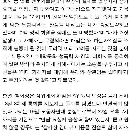
호사 등 법률 전문가들은 J의 주장이 절대로 법정에서 증거
효력을 인정받지 못한다고 이구동성으로 지적했다’고 기록
됐다. J씨는 “가해자의 진술만 일방으로 듣고 ‘증거 불충분
에 의한 무혐의’라는 판정을 내리고는 내가 중상모략하고
있다며 수백 명의 회원을 상대로 또 비방했다”며 “내가 거짓
말쟁이고 가해자는 무혐의라면 해임은 왜 하는가? 결국 조
직에 불똥이 튈 것이 두려워 미리 꼬리를 자르는 것일 뿐이
다. ‘노동자연대·대학문화 성폭력 사건’의 피해자를 공격하
며 썼던 방식과 유사하게 가해자에게는 소송을 부추기고 자
신들은 ‘이미 가해자를 해임해 우리와 상관없는 일이다’라
고 주장하려는 것 같다”고 덧붙였다.
한편, 참세상은 직위에서 해임된 A위원의 입장을 묻기 위해
18일 3차례 통화를 시도하고 문자를 남겼으나 연결되지 않
았다. J씨는 19일 노동자연대 분쟁위로부터 22일 오후 2시
까지를 기한으로 “면담 요청에 응할 의향이 있는지” 묻고 원
치 않을 경우에는 “참세상 인터뷰 내용을 진술로 삼아 재조