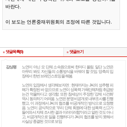
바란다.
이 보도는 언론중재위원회의 조정에 따른 것입니다.
댓글목록(5)
댓글쓰기
감상평
노연이 아닌 모 단체 소속원으로써 한마디 올림. 일단 노연은
아무리 봐도 자신들의 소통방식을 바꿔야 할 것임. 양측의 입
장에서 한번 브레인스토밍을 해봄.
노연의 입장에서 생각해보자면 : 현재까지는 J씨의 성추행 피
해가 확정된 바 없으므로 노연이 성폭력 가해단체처럼 취급받
는건 억울하다고 생각함. 또한 참세상이 주장한 '강제 사건화'
역시 동의하기 어려움. 노연은 분명 비공개로 내부조사를 진행
했고, 이 과정에서 J씨의 협조를 비공개적인 방식으로 요청했
음. 노연이 공식적으로 '우리 단체 회원에 대한 성폭력 신고가
들어와서 자체 조사한 결과 이러이러함'이라고 알린 것도 아니
고, 비공개적으로 일을 진행하다가 J씨의 협조를 받지 못해서
사실상 종결된 것으로 보임