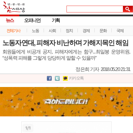
뉴스
오피니언
기획
전체기사
노동
사회
정치
경제
문화
국제
노동자연대, 피해자 비난하며 가해지목인 해임
회원들에게 비공개 공지, 피해자에게는 함구...최일붕 운영위원,
“성폭력 피해를 그렇게 당당하게 말할 수 있을까”
정은희 기자
2018.05.20 21:31
카카오톡