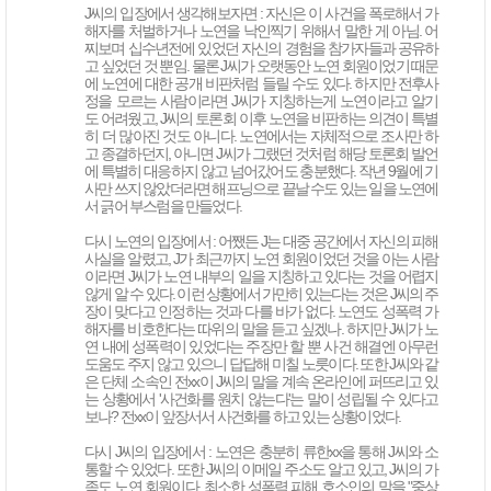
J씨의 입장에서 생각해보자면 : 자신은 이 사건을 폭로해서 가
해자를 처벌하거나 노연을 낙인찍기 위해서 말한 게 아님. 어
찌보며 십수년전에 있었던 자신의 경험을 참가자들과 공유하
고 싶었던 것 뿐임. 물론 J씨가 오랫동안 노연 회원이었기 때문
에 노연에 대한 공개 비판처럼 들릴 수도 있다. 하지만 전후사
정을 모르는 사람이라면 J씨가 지칭하는게 노연이라고 알기
도 어려웠고, J씨의 토론회 이후 노연을 비판하는 의견이 특별
히 더 많아진 것도 아니다. 노연에서는 자체적으로 조사만 하
고 종결하던지, 아니면 J씨가 그랬던 것처럼 해당 토론회 발언
에 특별히 대응하지 않고 넘어갔어도 충분했다. 작년 9월에 기
사만 쓰지 않았더라면 해프닝으로 끝날 수도 있는 일을 노연에
서 긁어 부스럼을 만들었다.
다시 노연의 입장에서 : 어쨌든 J는 대중 공간에서 자신의 피해
사실을 알렸고, J가 최근까지 노연 회원이었던 것을 아는 사람
이라면 J씨가 노연 내부의 일을 지칭하고 있다는 것을 어렵지
않게 알 수 있다. 이런 상황에서 가만히 있는다는 것은 J씨의 주
장이 맞다고 인정하는 것과 다를 바가 없다. 노연도 성폭력 가
해자를 비호한다는 따위의 말을 듣고 싶겠나. 하지만 J씨가 노
연 내에 성폭력이 있었다는 주장만 할 뿐 사건 해결엔 아무런
도움도 주지 않고 있으니 답답해 미칠 노릇이다. 또한 J씨와 같
은 단체 소속인 전xx이 J씨의 말을 계속 온라인에 퍼뜨리고 있
는 상황에서 '사건화를 원치 않는다'는 말이 성립될 수 있다고
보나? 전xx이 앞장서서 사건화를 하고 있는 상황이었다.
다시 J씨의 입장에서 : 노연은 충분히 류한xx을 통해 J씨와 소
통할 수 있었다. 또한 J씨의 이메일 주소도 알고 있고, J씨의 가
족도 노연 회원이다. 최소한 성폭력 피해 호소인의 말을 "중상