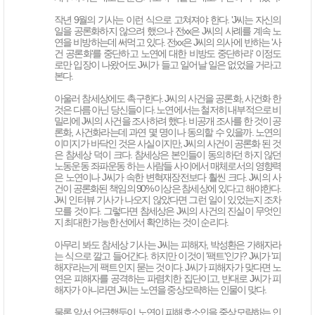
작년 9월의 기사는 이런 식으로 고쳐져야 한다. 'J씨는 자신의
일을 공론화하지 않으려 했으나 전xx은 J씨의 사례를 계속 노
연을 비방하는데 써먹고 있다. 전xx은 J씨의 의사에 반하는 '사
건 공론화'를 중단하고 노연에 대한 비방도 중단하라' 이정도
로만 입장이 나왔어도 J씨가 들고 일어날 일은 없었을 거라고
본다.
아울러 참세상에도 촉구한다. J씨의 사건을 공론화, 사건화 한
것은 다름 아닌 당신들이다. 노연에서는 철저히 내부적으로 비
밀리에 J씨의 사건을 조사하려 했다. 비공개 조사를 한 것이 공
론화, 사건화라는데 과연 몇 명이나 동의할 수 있을까. 노연의
이미지가 바닥인 것은 사실이지만, J씨의 사건이 공론화 된 것
은 참세상 덕이 크다. 참세상은 본인들이 동의하던 하지 않던
노동운동 좌파운동 하는 사람들 사이에서 매체로서의 영향력
은 노연이나 J씨가 속한 변혁재장전보다 훨씬 크다. J씨의 사
건이 공론화된 책임의 90% 이상은 참세상에 있다고 해야한다.
J씨 인터뷰 기사가 나오지 않았다면 그런 일이 있었는지 조차
모를 것이다. 그렇다면 참세상은 J씨의 사건의 진실이 무엇인
지 최대한 가능한 선에서 확인하는 것이 순리다.
아무리 봐도 참세상 기사는 J씨는 피해자, 박성환은 가해자라
는 식으로 깔고 들어간다. 하지만 이것이 '팩트'인가? J씨가 '피
해자'라는게 팩트인지 묻는 것이다. J씨가 피해자가 맞다면 노
연은 피해자를 공격하는 파렴치한 집단이고, 반대로 J씨가 피
해자가 아니라면 J씨는 노연을 중상모략하는 인물이 맞다.
물론 앞서 언급했듯이 노연이 피해호소인을 중상모략하는 인