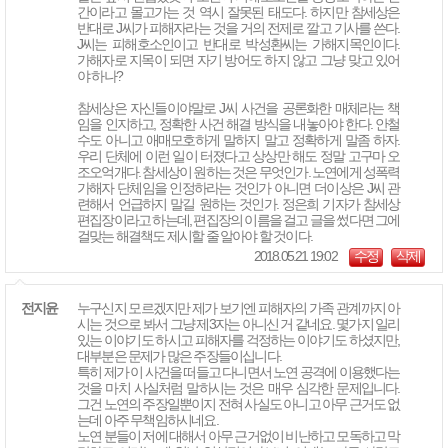
간이라고 몰고가는 것 역시 잘못된 태도다. 하지만 참세상은
반대로 J씨가 피해자라는 것을 거의 전제로 깔고 기사를 쓴다.
J씨는 피해호소인이고 반대로 박성환씨는 가해지목인이다.
가해자로 지목이 되면 자기 방어도 하지 않고 그냥 맞고 있어
야 하나?
참세상은 자신들이야말로 J씨 사건을 공론화한 매체라는 책
임을 인지하고, 정확한 사건 해결 방식을 내놓아야 한다. 안철
수도 아니고 애매모호하게 말하지 말고 정확하게 말좀 하자.
우리 단체에 이런 일이 터졌다고 상상만 해도 정말 고구마 오
조오억개다. 참세상이 원하는 것은 무엇인가. 노연에게 성폭력
가해자 단체임을 인정하라는 것인가 아니면 더이상은 J씨 관
련해서 언급하지 말길 원하는 것인가. 정은희 기자가 참세상
편집장이라고 하는데, 편집장의 이름을 걸고 글을 썼다면 그에
걸맞는 해결책도 제시할 줄 알아야 할 것이다.
2018.05.21 19:02
수정
삭제
전지윤
누구신지 모르겠지만 제가 보기엔 피해자의 가족 관계까지 아
시는 것으로 봐서 그냥 제3자는 아니신 거 같네요. 몇가지 일리
있는 이야기도 하시고 피해자를 걱정하는 이야기도 하셨지만,
대부분은 문제가 많은 주장들이십니다.
특히 제가 이 사건을 떠들고 다니면서 노연 공격에 이용했다는
것을 마치 사실처럼 말하시는 것은 매우 심각한 문제입니다.
그건 노연의 주장일뿐이지 전혀 사실도 아니고 아무 근거도 없
는데 아주 무책임하시네요.
노연 분들이 저에 대해서 아무 근거없이 비난하고 모독하고 막