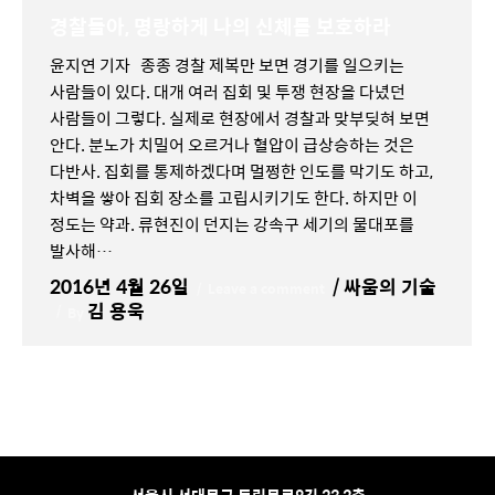
경찰들아, 명랑하게 나의 신체를 보호하라
윤지연 기자 종종 경찰 제복만 보면 경기를 일으키는
사람들이 있다. 대개 여러 집회 및 투쟁 현장을 다녔던
사람들이 그렇다. 실제로 현장에서 경찰과 맞부딪혀 보면
안다. 분노가 치밀어 오르거나 혈압이 급상승하는 것은
다반사. 집회를 통제하겠다며 멀쩡한 인도를 막기도 하고,
차벽을 쌓아 집회 장소를 고립시키기도 한다. 하지만 이
정도는 약과. 류현진이 던지는 강속구 세기의 물대포를
발사해…
2016년 4월 26일
싸움의 기술
Leave a comment
김 용욱
By