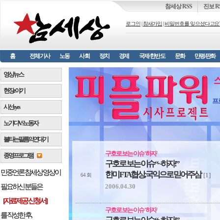
참세상 RSS
진보 R
로그인
|
참새가입
|
비밀번호를 잊으셨다고요
홈
전체기사
노동
사회
정치
경제
국제·한반도
문화
만평/판화
영상뉴스
현장 e 야기
프
시선 e y e s
노가다 VS 노동자
불타는 필름의 연대기
구호로 보는 이슈 '하자'
종영프로그램
구호로 보는 이슈 “~하자!”
민중언론 참세상 영상이
한미 FTA 협상, 국익으로 믿어주삼
[1]
64 회
2006.04.30
필요하신 분들은
[자료제공 신청서]
구호로 보는 이슈 '하자'
를 작성한 후,