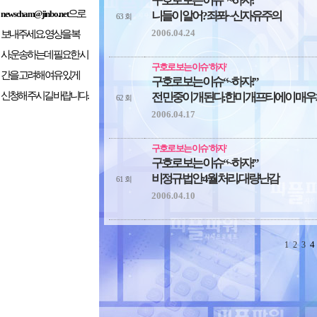
구호로 보는 이슈 “~하자!”
으로
newscham@jinbo.net
니들이 알어? 좌퐈~ 신자유주의
63 회
2006.04.24
보내주세요. 영상을 복
사.운송하는데 필요한 시
구호로 보는 이슈 '하자'
간을 고려해 여유 있게
구호로 보는 이슈 “~하자!”
신청해 주시길 바랍니다.
전 민중이 개 된다. 한미 개프티에이 매
62 회
2006.04.17
구호로 보는 이슈 '하자'
구호로 보는 이슈 “~하자!”
비정규 법안 4월 처리, 대량난감
61 회
2006.04.10
1
2
3