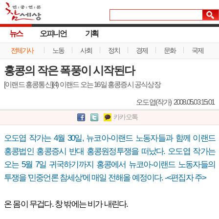
뉴스
오피니언
기획
전체기사
노동
사회
정치
경제
문화
국제
홍콩의 작은 폭풍이 시작된다
[이랜드 홍콩통신](4) 이랜드 오는 16일 홍콩증시 공식상장
오도엽(작가)
2008.05.03 15:01
카카오톡
오도엽 작가는 4월 30일, 뉴코아-이랜드 노동자들과 함께 이랜드
홍콩법인 홍콩증시 반대 홍콩원정투쟁을 떠났다. 오도엽 작가는
오는 5월 7일 귀국하기까지 홍콩에서 뉴코아-이랜드 노동자들의
투쟁을 '민중언론 참세상'에 매일 전해올 예정이다. -<편집자 주>
온 몸이 무겁다. 창 밖에는 비가 내린다.