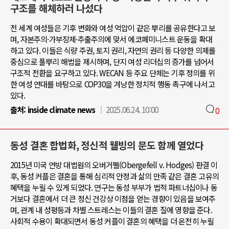
구조를 해체하러 나섰다
전 세계 여성들은 기후 변화와 여성 억압이 같은 뿌리를 공유한다고 보
며, 자본주의·가부장제·추출주의에 맞서 에코페미니스트 운동을 확대
하고 있다. 이들은 식량 주권, 토지 권리, 자연의 권리 등 다양한 의제를
중심으로 풀뿌리 해법을 제시하며, 단지 여성 리더십의 증가를 넘어서
구조적 전환을 요구하고 있다. WECAN 등 주요 단체는 기후 정의를 위
한 여성 연대를 바탕으로 COP30을 겨냥한 정치적 행동 촉구에 나서고
있다.
출처:
inside climate news
2025.06.24. 10:00
0
동성 결혼 합법화, 정신적 웰빙의 문도 함께 열었다
2015년 미국 연방 대법원의 오버거펠(Obergefell v. Hodges) 판결 이
후, 동성 커플은 결혼을 통해 심리적 안정과 삶의 만족 같은 결혼 고유의
혜택을 누릴 수 있게 되었다. 연구는 동성 부부가 법적 파트너십이나 동
거보다 결혼에서 더 큰 정신 건강상 이점을 얻는 경향이 있음을 보여주
며, 관계 내 성평등과 차별 스트레스는 이들의 결혼 질에 영향을 준다.
사회적 수용이 확대되면서 동성 커플이 결혼의 혜택을 더 온전히 누릴