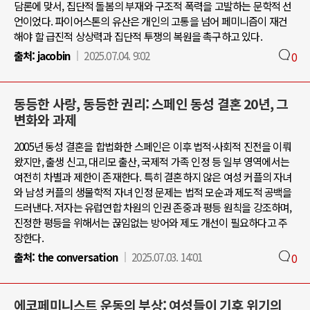
담론에 맞서, 집단적 돌봄의 부재와 구조적 폭력을 고발하는 문학적 선
언이었다. 파이어스톤의 유산은 개인의 고통을 넘어 페미니즘이 재건
해야 할 급진적 상상력과 집단적 투쟁의 복원을 촉구하고 있다.
출처:
jacobin
2025.07.04. 9:02
0
동등한 사랑, 동등한 권리: 스페인 동성 결혼 20년, 그
변화와 과제
2005년 동성 결혼을 합법화한 스페인은 이후 법적·사회적 진전을 이뤄
왔지만, 출생 신고, 대리모 출산, 국제적 가족 인정 등 일부 영역에서는
여전히 차별과 제한이 존재한다. 특히 결혼하지 않은 여성 커플의 자녀
와 남성 커플의 생물학적 자녀 인정 문제는 법적 모순과 제도적 공백을
드러낸다. 저자는 유럽연합 차원의 인권 존중과 평등 원칙을 강조하며,
진정한 평등을 위해서는 끊임없는 방어와 제도 개선이 필요하다고 주
장한다.
출처:
the conversation
2025.07.03. 14:01
0
에코페미니스트 운동의 부상: 여성들이 기후 위기의