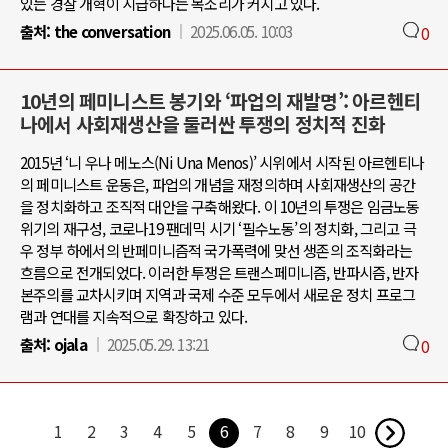
있는 경찰 개혁이 시급하다는 목소리가 커지고 있다.
출처:
the conversation
2025.06.05. 10:03
0
10년의 페미니스트 봉기와 ‘파업의 재발명’: 아르헨티
나에서 사회재생산을 둘러싼 투쟁의 정치적 진화
2015년 ‘니 우나 메노스(Ni Una Menos)’ 시위에서 시작된 아르헨티나
의 페미니스트 운동은, 파업의 개념을 재정의하며 사회재생산의 공간
을 정치화하고 조직적 대안을 구축해왔다. 이 10년의 투쟁은 임금노동
위기의 재구성, 코로나19 팬데믹 시기 ‘필수노동’의 정치화, 그리고 극
우 정부 하에서의 반페미니즘적 국가폭력에 맞선 생존의 조직화라는
흐름으로 전개되었다. 이러한 투쟁은 트랜스페미니즘, 반파시즘, 반자
본주의를 교차시키며 지역과 국제 수준 모두에서 새로운 정치 프로그
램과 연대를 지속적으로 확장하고 있다.
출처:
ojala
2025.05.29. 13:21
0
1
2
3
4
5
6
7
8
9
10