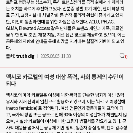
트럼프 행정부는 성소수자, 특히 트랜스젠더를 공적 삶에서 배제하려
는 조치를 빠르게 추진하고 있다. 신분증 성별 표기 제한, 젠더 확정 치
료 금지, 교정시설 내 차별 강화 등 법적·물리적 위협이 증가하고 있지
만, 여전히 생존과 연대를 위한 자원은 존재한다. ACLU, PFLAG,
GLMA, Elevated Access 같은 단체들은 트랜스 개인과 가족, 의료인
을 위한 법적 조언, 재정 지원, 치료 접근 경로를 제공하고 있으며, 이는
공동체의 저항과 연대를 통해 희망을 지켜내는 실질적 기반이 되고 있
다.
출처:
truth dig
2025.06.05. 11:33
0
멕시코 카르텔의 여성 대상 폭력, 사회 통제의 수단이
되다
멕시코의 마약 카르텔은 여성에 대한 폭력을 단순한 범죄가 아닌 권력
유지와 지배 전략의 일환으로 활용하고 있으며, 이는 ‘나르코 여성살해
(narco-femicide)’로 정의된다. 여성 언론인과 활동가들이 표적이 되
고, 국가의 방임 또는 공모로 인해 90% 이상의 여성살해가 처벌받지 않
으며, 사실상 카르텔이 여성에 대한 그림자 법질서를 강요하고 있다. 군
사적 대응을 넘어서는 공동체 기반 정의, 생존자 중심 정책, 젠더 감수성