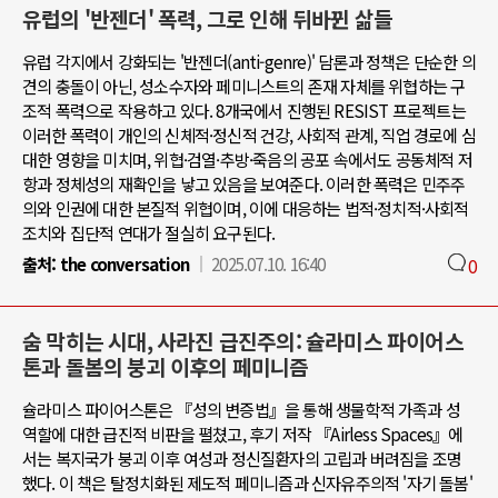
유럽의 '반젠더' 폭력, 그로 인해 뒤바뀐 삶들
유럽 각지에서 강화되는 '반젠더(anti-genre)' 담론과 정책은 단순한 의
견의 충돌이 아닌, 성소수자와 페미니스트의 존재 자체를 위협하는 구
조적 폭력으로 작용하고 있다. 8개국에서 진행된 RESIST 프로젝트는
이러한 폭력이 개인의 신체적·정신적 건강, 사회적 관계, 직업 경로에 심
대한 영향을 미치며, 위협·검열·추방·죽음의 공포 속에서도 공동체적 저
항과 정체성의 재확인을 낳고 있음을 보여준다. 이러한 폭력은 민주주
의와 인권에 대한 본질적 위협이며, 이에 대응하는 법적·정치적·사회적
조치와 집단적 연대가 절실히 요구된다.
출처:
the conversation
2025.07.10. 16:40
0
숨 막히는 시대, 사라진 급진주의: 슐라미스 파이어스
톤과 돌봄의 붕괴 이후의 페미니즘
슐라미스 파이어스톤은 『성의 변증법』을 통해 생물학적 가족과 성
역할에 대한 급진적 비판을 펼쳤고, 후기 저작 『Airless Spaces』에
서는 복지국가 붕괴 이후 여성과 정신질환자의 고립과 버려짐을 조명
했다. 이 책은 탈정치화된 제도적 페미니즘과 신자유주의적 '자기 돌봄'