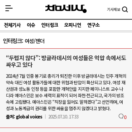
기사
제보
전체기사
이슈
인터링크
오피니언
연구소
인터링크
여성/젠더
“두렵지 않다”: 방글라데시의 여성들은 억압 속에서도
싸우고 있다
2024년 7월 민중 봉기로 총리가 퇴진한 이후 방글라데시는 민주 개혁의
약속 대신 여성 활동가들에 대한 위협과 탄압이 확산되고 있다. 여성 재
산권과 성노동 인정 등을 포함한 개혁안을 지지한 페미니스트 교수 나
디라 예아스민은 보수 세력의 표적이 되어 좌천·전근되고, 국가의 방조
속에 고립됐다. 예아스민은 “직장을 잃어도 말하겠다”고 선언하며, 여
성과 노동계급의 권리를 위한 싸움을 멈추지 않겠다고 밝혔다.
출처:
global voices
2025.07.10. 17:33
0