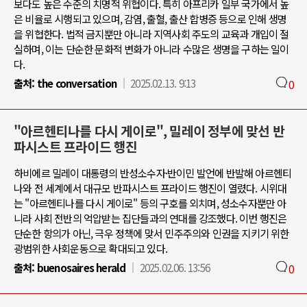
보다도 높은 수준의 치명적 위협이다. 특히 아프리카 일부 국가에서 높
은 비율로 시행되고 있으며, 감염, 출혈, 출산 합병증 등으로 인해 생명
을 위협한다. 법적 금지뿐만 아니라 지역사회 주도의 교육과 개입이 절
실하며, 이는 단순한 문화적 변화가 아니라 수많은 생명을 구하는 일이
다.
출처:
the conversation
2025.02.13. 9:13
0
"아르헨티나를 다시 게이로", 밀레이 정부에 맞선 반
파시스트 프라이드 행진
하비에르 밀레이 대통령의 반성소수자·반이민 발언에 반발해 아르헨티
나와 전 세계에서 대규모 반파시스트 프라이드 행진이 열렸다. 시위대
는 "아르헨티나를 다시 게이로" 등의 구호를 외치며, 성소수자뿐만 아
니라 사회 전반의 억압받는 집단들과의 연대를 강조했다. 이번 행진은
단순한 항의가 아닌, 극우 정책에 맞서 민주주의와 인권을 지키기 위한
광범위한 사회운동으로 확대되고 있다.
출처:
buenosaires herald
2025.02.06. 13:56
0