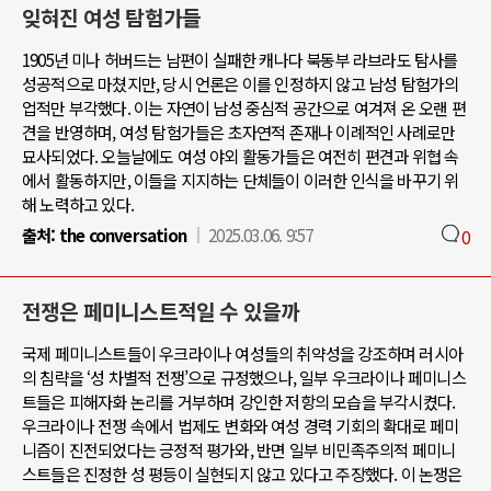
잊혀진 여성 탐험가들
1905년 미나 허버드는 남편이 실패한 캐나다 북동부 라브라도 탐사를
성공적으로 마쳤지만, 당시 언론은 이를 인정하지 않고 남성 탐험가의
업적만 부각했다. 이는 자연이 남성 중심적 공간으로 여겨져 온 오랜 편
견을 반영하며, 여성 탐험가들은 초자연적 존재나 이례적인 사례로만
묘사되었다. 오늘날에도 여성 야외 활동가들은 여전히 편견과 위협 속
에서 활동하지만, 이들을 지지하는 단체들이 이러한 인식을 바꾸기 위
해 노력하고 있다.
출처:
the conversation
2025.03.06. 9:57
0
전쟁은 페미니스트적일 수 있을까
국제 페미니스트들이 우크라이나 여성들의 취약성을 강조하며 러시아
의 침략을 ‘성 차별적 전쟁’으로 규정했으나, 일부 우크라이나 페미니스
트들은 피해자화 논리를 거부하며 강인한 저항의 모습을 부각시켰다.
우크라이나 전쟁 속에서 법제도 변화와 여성 경력 기회의 확대로 페미
니즘이 진전되었다는 긍정적 평가와, 반면 일부 비민족주의적 페미니
스트들은 진정한 성 평등이 실현되지 않고 있다고 주장했다. 이 논쟁은