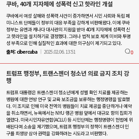
쿠바, 40개 지자체에 성폭력 신고 핫라인 개설
쿠바에서 여성 살해와 성폭력 사건이 증가하면서 시민 사회와 독립 페
미니스트 단체들이 정부의 대응 부족을 강하게 비판해왔다. 이에 쿠바
정부는 유엔과 캐나다 대사관의 지원을 받아 40개 지자체에 성폭력 신
고 핫라인을 설치하기로 결정했다. 그러나 법적 보호 체계 미비와 투명
성 부족으로 인해 실질적인 효과에 대한 의구심이 제기되고 있다.
출처:
cibercuba
2025.02.06. 13:51
0
트럼프 행정부, 트랜스젠더 청소년 의료 금지 조치 강
행
트럼프 대통령은 트랜스젠더 청소년에게 성별 확인 치료를 제공하는
병원에 대한 연방 연구 및 교육 보조금을 보류하는 행정명령을 발효했
다. 이 조치로 인해 미국 전역의 병원들이 치료 제공을 중단하거나 예약
을 취소하면서, 뉴욕에서는 NYU 랭곤 병원 앞에서 대규모 항의 집회가
열렸다. 미국시민자유연합(ACLU) 등 시민단체는 행정명령이 헌법에 위
배된다며 소송을 제기했으며, 트럼프 행정부의 정책이 트랜스젠더 인
구를 희생양 삼아 권력을 강화하려는 시도라고 비판했다.