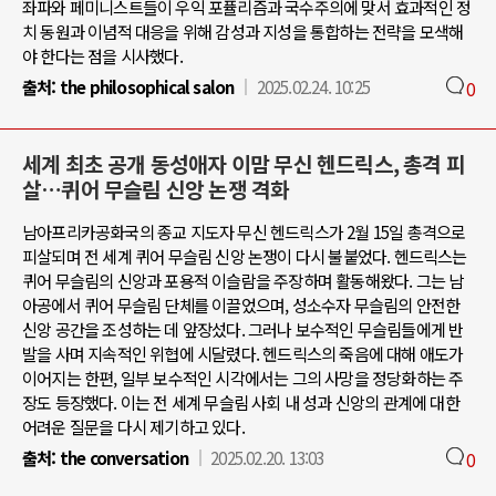
좌파와 페미니스트들이 우익 포퓰리즘과 국수주의에 맞서 효과적인 정
치 동원과 이념적 대응을 위해 감성과 지성을 통합하는 전략을 모색해
야 한다는 점을 시사했다.
출처:
the philosophical salon
2025.02.24. 10:25
0
세계 최초 공개 동성애자 이맘 무신 헨드릭스, 총격 피
살…퀴어 무슬림 신앙 논쟁 격화
남아프리카공화국의 종교 지도자 무신 헨드릭스가 2월 15일 총격으로
피살되며 전 세계 퀴어 무슬림 신앙 논쟁이 다시 불붙었다. 헨드릭스는
퀴어 무슬림의 신앙과 포용적 이슬람을 주장하며 활동해왔다. 그는 남
아공에서 퀴어 무슬림 단체를 이끌었으며, 성소수자 무슬림의 안전한
신앙 공간을 조성하는 데 앞장섰다. 그러나 보수적인 무슬림들에게 반
발을 사며 지속적인 위협에 시달렸다. 헨드릭스의 죽음에 대해 애도가
이어지는 한편, 일부 보수적인 시각에서는 그의 사망을 정당화하는 주
장도 등장했다. 이는 전 세계 무슬림 사회 내 성과 신앙의 관계에 대한
어려운 질문을 다시 제기하고 있다.
출처:
the conversation
2025.02.20. 13:03
0