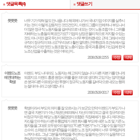
댓글목록(4)
댓글쓰기
쯧쯧쯧
너무 기가 막혀 말도 안나옵니다. 해외에 나가서 국내기업 이미지를 실추시
키는 것이 이렇게 감동적인 것인건인지... 이랜드그룹이 만에하나 부도나서
더 많은 정규직 노동자들을 길바닥으로 내모는 것이 노동조합 아니 그위를
지배하는 노총들의 목표인가요? 기업의 상장은 물리적으로 저지할 수 있는
것도 아니지만 결국 무산이 되었으니 너무 뿌듯하겠네요 근데 그래서 비정
규직이 정규직이 되나요? 우리보다 훨씬 열악한 근무환경과 조건속에서 일
하면서도 이런 멋진 노동조합 및 노총이 없는 중국과 홍콩에 가신김에 한국
노조산업을 수출하는 것은 어떠신지...
2008.05.08 22:55
수정
삭제
이랜드노조
이랜드 부도 나더라도 노동자는 해고되지 않습니다. 다른 자본가를 만나게
에 연대하는
되겠지요. 이랜드 홍콩 원정시위를 좋은 의미로 생각하고 있지는 않지만(글
학생
쓴 분과 다른 이유로), 이런 투쟁이 정규직 노동자를 길바닥으로 내모는 행위
는 절대 아니라고 생각합니다.
2008.05.09 00:17
수정
삭제
쯧쯧쯧
학생이라서 부도의 의미를 잘 모르시는가 보군요 만약 이랜드가 부도가 나
면 결국 자본가가 아닌 채권단에의해서 자산이 매각되고 결국 정규직이든
비정규직이든 해당 노동자들(경영자포함)은 직장폐쇄가 됩니다. 매각되는
자산을 인수하는 다른 유통업체가 과연 회사를 부도에 내몬 노조 및 기존 노
동자들을 그대로 모두 받아드릴까요? 다른 "자본가" 누가 그럴 수 있을 까요?
소수의 소외받은 희생자(?)들을 이용한 노조 정치세력이 너무 무책임하게
느껴지내요... 그냥 그분들 재취업을 주선하는 일을 하는것이 더 실용적이고
현실적인 방안을 재시하는 것이 아닐지...