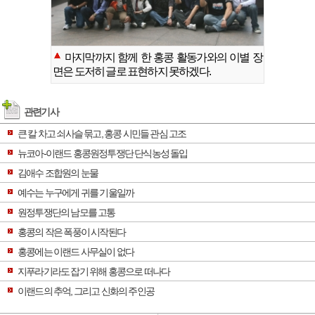
마지막까지 함께 한 홍콩 활동가와의 이별 장
면은 도저히 글로 표현하지 못하겠다.
관련기사
큰 칼 차고 쇠사슬 묶고, 홍콩 시민들 관심 고조
뉴코아-이랜드 홍콩원정투쟁단 단식농성 돌입
김애수 조합원의 눈물
예수는 누구에게 귀를 기울일까
원정투쟁단의 남모를 고통
홍콩의 작은 폭풍이 시작된다
홍콩에는 이랜드 사무실이 없다
지푸라기라도 잡기 위해 홍콩으로 떠나다
이랜드의 추억, 그리고 신화의 주인공