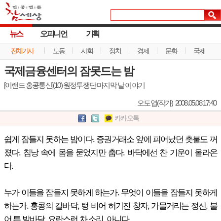
뉴스
오피니언
기획
전체기사
노동
사회
정치
경제
문화
국제
국제금융센터의 잠못드는 밤
[이랜드 홍콩통신](10) 원정투쟁단 마지막 날 이야기
오도엽(작가)
2008.05.08 17:40
카카오톡
쉽게 잠들지 못하는 밤이다. 증권거래소 앞에 피어났던 촛불도 꺼
졌다. 침낭 속에 몸을 묻었지만 춥다. 바닥에선 찬 기운이 올라온
다.
누가 이들을 잠들지 못하게 하는가. 무엇이 이들을 잠들지 못하게
하는가. 홍콩의 길바닥, 텅 비어 허기진 창자, 가물거리는 정신, 불
어 튼 발바닥, 요란스런 차 소리. 아니다.