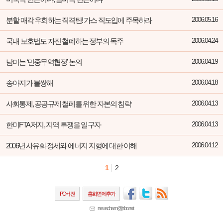
분할 매각 우회하는 직격탄! 가스 직도입에 주목하라
2006.05.16
국내 보호법도 자진 철폐하는 정부의 독주
2006.04.24
남미는 ‘민중무역협정’ 논의
2006.04.19
송아지가 불쌍해
2006.04.18
사회통제, 공공규제 철폐를 위한 자본의 침략
2006.04.13
한미FTA 저지, 지역 투쟁을 일구자
2006.04.13
2006년 사유화 정세와 에너지 지형에 대한 이해
2006.04.12
1
2
PC버전
홈화면에추가
newscham@jinbo.net