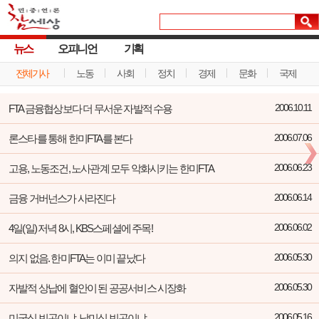
뉴스
오피니언
기획
전체기사
노동
사회
정치
경제
문화
국제
FTA 금융협상보다 더 무서운 자발적 수용
2006.10.11
론스타를 통해 한미FTA를 본다
2006.07.06
고용, 노동조건, 노사관계 모두 악화시키는 한미FTA
2006.06.23
금융 거버넌스가 사라진다
2006.06.14
4일(일) 저녁 8시, KBS스페셜에 주목!
2006.06.02
의지 없음. 한미FTA는 이미 끝났다
2006.05.30
자발적 상납에 혈안이 된 공공서비스 시장화
2006.05.30
미국식 빈곤이냐, 남미식 빈곤이냐
2006.05.16