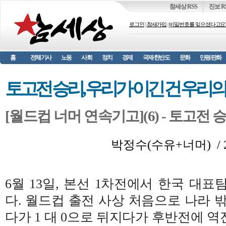
참세상 RSS
진보 R
로그인
|
참새가입
|
비밀번호를 잊으셨다고요
홈
전체기사
노동
사회
정치
경제
국제·한반도
문화
만평/판화
토고전 승리, 우리가 이긴 건 우리
[월드컵 너머 연속기고](6) - 토고전
박정수(수유+너머) / 2
6월 13일, 본선 1차전에서 한국 대
다. 월드컵 출전 사상 처음으로 나라 
다가 1 대 0으로 뒤지다가 후반전에 역