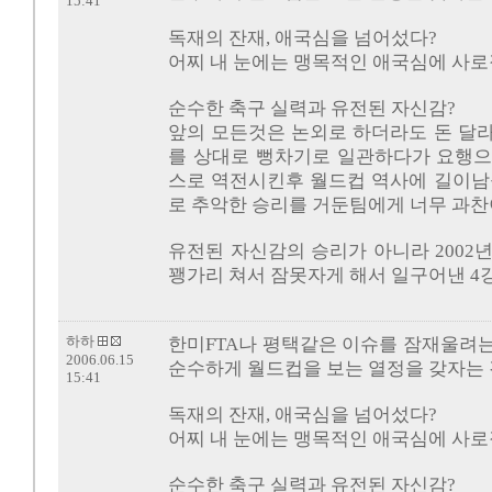
15:41
독재의 잔재, 애국심을 넘어섰다?
어찌 내 눈에는 맹목적인 애국심에 사로
순수한 축구 실력과 유전된 자신감?
앞의 모든것은 논외로 하더라도 돈 달
를 상대로 뻥차기로 일관하다가 요행으
스로 역전시킨후 월드컵 역사에 길이남
로 추악한 승리를 거둔팀에게 너무 과찬
유전된 자신감의 승리가 아니라 2002
꽹가리 쳐서 잠못자게 해서 일구어낸 4
하하
한미FTA나 평택같은 이슈를 잠재울려
2006.06.15
순수하게 월드컵을 보는 열정을 갖자는 
15:41
독재의 잔재, 애국심을 넘어섰다?
어찌 내 눈에는 맹목적인 애국심에 사로
순수한 축구 실력과 유전된 자신감?