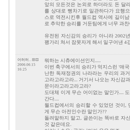
앞의 모든것은 논외로 하더라도 돈 달
를 상대로 뻥차기로 일관하다가 요행으
스로 역전시킨후 월드컵 역사에 길이남
로 추악한 승리를 거둔팀에게 너무 과찬
유전된 자신감의 승리가 아니라 2002
꽹가리 쳐서 잠못자게 해서 일구어낸 4
어허허...
뭐하는 시츄에이션인지.....
2006.06.15
이번 축구에서의 승리가 억지스런 '애국
16:25
난한 독재정권의 나라라는 우리의 과거
고라고라고라... 거기서 나오는 자신감
문이라고라고라고라?
도대체 이게 무슨 어이없는 말인가.... 
간다....
월드컵에서의 승리할 수 있었던 것이, 
게 무슨 아전인수란 말인가??
돌려말하지 말고, 글쓴이는 똑바로 자
것 같은데요.