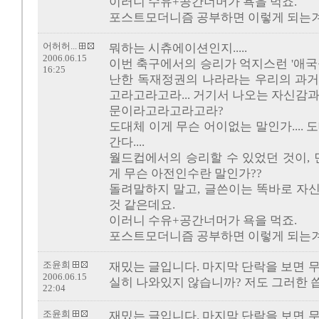
이러니 수유+공간너머가 욕을 먹죠.
포스트모더니즘 공부하면 이렇게 되는겨? 
어허허...
뭐하는 시츄에이션인지.....
2006.06.15
이번 축구에서의 승리가 억지스런 '애국
16:25
난한 독재정권의 나라라는 우리의 과거
고라고라고라... 거기서 나오는 자신감
문이라고라고라고라?
도대체 이게 무슨 어이없는 말인가.... 
간다....
월드컵에서의 승리할 수 있었던 것이, 
게 무슨 아전인수란 말인가??
돌려말하지 말고, 글쓴이는 똑바로 자
것 같은데요.
이러니 수유+공간너머가 욕을 먹죠.
포스트모더니즘 공부하면 이렇게 되는겨? 
조윤희
재밌는 글입니다. 마지막 단락을 보면 
2006.06.15
실히 나와있지 않습니까? 저도 그러한 
22:04
조윤희
재밌는 글입니다. 마지막 단락을 보면 