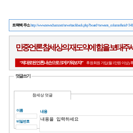
트랙백 주소
http://www.newscham.net/news/trackback.php?board=newsers_column&nid=34
민중언론 참세상의 재도약에 힘을 보태주
“제대로 된 언론, 내 손으로 크게 키워보자!”
후원회원 가입(월 1만원 이상), 
덧글 쓰기
참세상 덧글
이름
내용
비밀번호