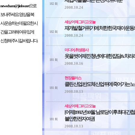
세입자들 울리는 '돈 잔치', 뉴타운
182 회
으로
newscham@jinbo.net
2008.10.24
보내주세요. 영상을 복
세상 어제 그리고 오늘
사.운송하는데 필요한 시
재개발 철거위기에 처한 한국 재야 운동
간을 고려해 여유 있게
182 회
2008.10.24
신청해 주시길 바랍니다.
미디어, 취생몽사
옷을 벗어제낀 청년에 대한 잡담& 차라
181 회
2008.10.16
현장플러스
클린 산업, 반도체 산업 뒤에 죽어가는 
181 회
2008.10.13
세상 어제 그리고 오늘
[어제]1992년 10월, '남로당 이후 최대 간
불안한 전자여권
181 회
2008.10.13