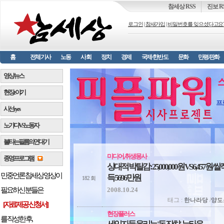
참세상 RSS
진보 R
로그인
|
참새가입
|
비밀번호를 잊으셨다고요
홈
전체기사
노동
사회
정치
경제
국제·한반도
문화
만평/판화
영상뉴스
현장 e 야기
프
시선 e y e s
노가다 VS 노동자
불타는 필름의 연대기
미디어, 취생몽사
종영프로그램
상대적 박탈감 : 25,000,000원 VS 6,45
민중언론 참세상 영상이
득 5696만원
182 회
2008.10.24
필요하신 분들은
태그 :
한나라당
/
양도
[자료제공 신청서]
현장플러스
를 작성한 후,