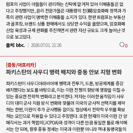
럼프의 사업이 아들들이 관리하는 신탁에 맡겨져 있어 이해충돌은 없
다고 주장했지만, 윤리 전문가들은 대통령의 친(親)암호화폐 정책과 가
족의 관련 사업이 명백한 이해충돌 소지가 있다. 한편 트럼프는 부동산
과 골프장, 브랜드 상품 판매에서도 상당한 수익을 올렸으며, 암호화폐
산업 육성과 규제 완화를 추진하면서 관련 자산 규모도 크게 늘어난 것
으로 보고있다.
출처:
bbc.
2026.07.01. 21:26
0
[중동/아프리카]
파키스탄의 사우디 병력 배치와 중동 안보 지형 변화
파키스탄이 사우디아라비아에 병력과 전투기, 드론, 방공체계를 증강
배치했다는 보도를 바탕으로, 이는 이란 전쟁의 향방에 영향을 미칠 수
있는 중요한 전략적 변화라고 분석한다. 저자는 이러한 움직임이 사우
디의 대미 군사 지원 방식 변화와 맞물려 미국의 군사적 선택지를 제약
하는 한편, 이란이 추가 군사행동 없이도 협상에서 전략적 우위를 확보
하는 요인으로 작용할 수 있다고 주장한다. 또한 현재의 미국·이란 간 양
해각서는 과거 핵합의(JCPOA)와 성격이 다른 만큼 동일한 틀로 해석해
서는 안 되며, 향후 중동 정세는 미국과 이란뿐 아니라 역내 동맹국들의