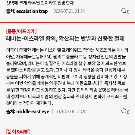
선택에 크게 좌우될 것이라고 전망한다.
출처:
escalation trap
2026.07.01. 21:24
0
[중동/아프리카]
레바논-이스라엘 합의, 확산되는 반발과 신중한 절제
미국이 중재한 레바논-이스라엘 프레임워크 합의는 헤즈볼라뿐 아니라
아말, 자유애국운동(FPM), 왈리드 줌블라트 등 정치권 전반의 반발을
불러왔으며, 레바논이 실질적인 이스라엘 철수 보장 없이 과도한 양보
를 했다는 비판을 받고 있다. 그러나 각 정치 세력은 종파 갈등과 내부
충돌을 피하기 위해 공개적인 비판에 그치며 상황을 관리하고 있고, 정
부는 이번 합의를 레바논의 주권 회복과 이란으로부터의 독자성 확보
를 위한 과정이라고 설명하고 있다. 다만 합의의 최종 운명은 레바논 국
내 정치보다 미국과 이란의 협상 결과와 역내 정세 변화에 크게 좌우될
것이라는 전망이 제기된다.
출처:
middle east eye
2026.07.01. 21:20
0
[문화&리뷰]