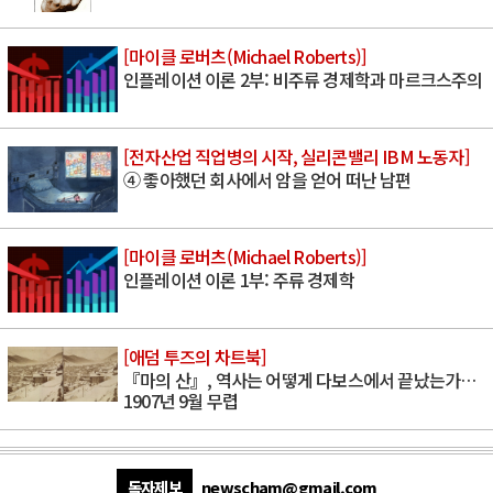
[마이클 로버츠(Michael Roberts)]
인플레이션 이론 2부: 비주류 경제학과 마르크스주의
[전자산업 직업병의 시작, 실리콘밸리 IBM 노동자]
④ 좋아했던 회사에서 암을 얻어 떠난 남편
[마이클 로버츠(Michael Roberts)]
인플레이션 이론 1부: 주류 경제학
[애덤 투즈의 차트북]
『마의 산』, 역사는 어떻게 다보스에서 끝났는가…
1907년 9월 무렵
독자제보
newscham@gmail.com