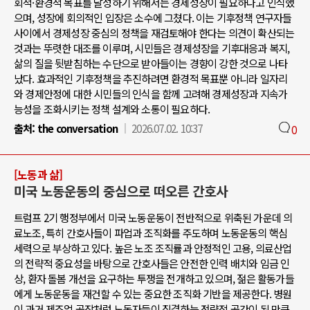
회적·환경적 목표를 달성하기 위해서는 경제성장이 필요하다고 인식했
으며, 성장에 회의적인 입장은 소수에 그쳤다. 이는 기후정책 연구자들
사이에서 경제성장 중심의 정책을 재검토해야 한다는 의견이 확산되는
것과는 뚜렷한 대조를 이루며, 시민들은 경제성장을 기후대응과 복지,
삶의 질을 뒷받침하는 수단으로 받아들이는 경향이 강한 것으로 나타
났다. 효과적인 기후정책을 추진하려면 환경적 목표뿐 아니라 일자리
와 경제안정에 대한 시민들의 인식을 함께 고려해 경제성장과 지속가
능성을 조화시키는 정책 설계와 소통이 필요하다.
출처:
the conversation
2026.07.02. 10:37
0
[노동과 삶]
미국 노동운동의 중심으로 떠오른 간호사
트럼프 2기 행정부에서 미국 노동운동이 전반적으로 위축된 가운데 의
료노조, 특히 간호사들이 파업과 조직화를 주도하며 노동운동의 핵심
세력으로 부상하고 있다. 높은 노조 조직률과 안정적인 고용, 의료산업
의 전략적 중요성을 바탕으로 간호사들은 안전한 인력 배치와 임금 인
상, 환자 돌봄 개선을 요구하는 투쟁을 전개하고 있으며, 젊은 활동가들
에게 노동운동을 재건할 수 있는 중요한 조직화 기반을 제공한다. 병원
이 과거 제조업 공장처럼 노동자들이 집결하는 전략적 공간이 된 만큼,