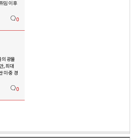
 취임 이후
0
골의 광물
만, 최대
 미·중 경
0