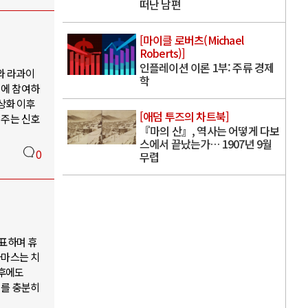
떠난 남편
[마이클 로버츠(Michael
Roberts)]
인플레이션 이론 1부: 주류 경제
와 라과이
학
업에 참여하
상화 이후
[애덤 투즈의 차트북]
여주는 신호
『마의 산』, 역사는 어떻게 다보
스에서 끝났는가… 1907년 9월
0
무렵
표하며 휴
하마스는 치
이후에도
이를 충분히