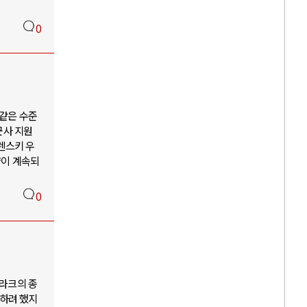
0
 같은 수준
군사 지원
렌스키 우
략이 계속되
0
라크의 종
시하려 했지