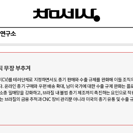
연구소
와 인간
러시아-우크라이나 전쟁
직 무장 부추겨
(CV)를 테러단체로 지정하면서도 총기 판매와 수출 규제를 완화해 이들 조직의
공세로 글로벌 토큰 시..
전쟁의 추상화: 우크라이나, 대리전의 
. 온라인 총기 구매와 우편 배송 확대, 남미 국가에 대한 수출 규제 완화는 
 놓고 미국 진보진영 ..
EU·우크라이나 드론 협력 직후, 러시
 소총 밀매망을 강화하고, 브라질 내 불법 총기 제조까지 촉진하는 요인으로 작
는 브라질의 금융 추적과 CNC 장비 관리뿐 아니라 미국의 총기 유통 및 수출 
반대 투쟁은 새로운 글로..
나토, 우크라 군사지원 2027년까지 공
비용: 데이터센터 확산..
우크라이나, 덴마크, 에스토니아, 네
국 민주주의를 잠식하고 ..
러·우크라, 대규모 공습 주고받아…민간