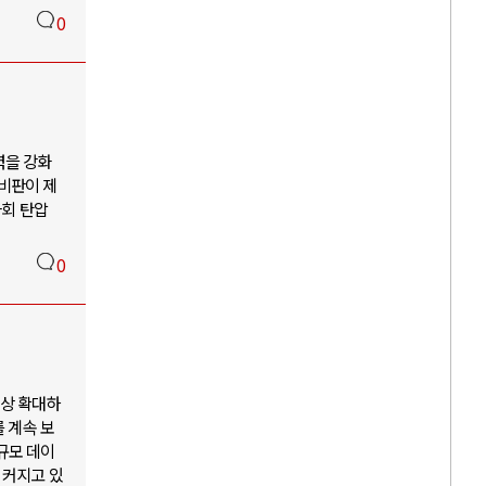
0
력을 강화
비판이 제
사회 탄압
0
이상 확대하
 계속 보
규모 데이
 커지고 있