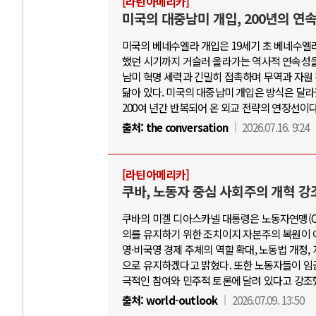
[라틴아메리카]
미국의 대중남미 개입, 200년의 연
미국의 베네수엘라 개입은 19세기 초 베네수엘
했던 시기까지 거슬러 올라가는 역사적 연속성을
남미 혁명 세력과 긴밀히 접촉하며 무역과 자원
닮아 있다. 미국의 대중남미 개입은 방식은 달라
200여 년간 반복되어 온 외교 전략의 연장선이다
출처:
the conversation
2026.07.16. 9:24
[라틴아메리카]
쿠바, 노동자 중심 사회주의 개혁 강
쿠바의 미겔 디아스카넬 대통령은 노동자연맹(C
의를 유지하기 위한 조치이지 자본주의 복원이 
영·비국영 경제 주체의 역할 확대, 노동법 개정
으로 유지하겠다고 밝혔다. 또한 노동자들이 임금
극적인 참여와 민주적 토론에 달려 있다고 강조
출처:
world-outlook
2026.07.09. 13:50