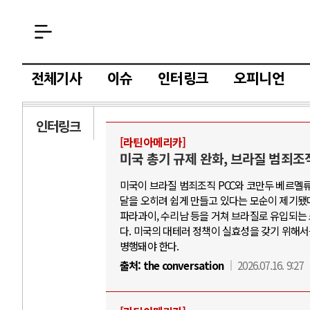
전체기사
이슈
인터링크
오피니언
인터링크
[라틴아메리카]
AI
미국 총기 규제 완화, 브라질 범죄조
미국이 브라질 범죄조직 PCC와 코만두 베르멜류
중국 AI, 저가 
달을 오히려 쉽게 만들고 있다는 모순이 제기됐다
AI 국부펀드 구상
파라과이, 수리남 등을 거쳐 브라질로 유입되는
다. 미국의 대테러 정책이 실효성을 갖기 위해서
AI 데이터센터 
병행돼야 한다.
AI의 숨은 환경 
출처:
the conversation
2026.07.16. 9:27
AI는 어떻게 미