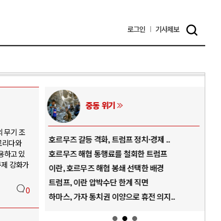
로그인
기사
제보
중동 위기
 무기 조
역..
호르무즈 갈등 격화, 트럼프 정치·경제 ..
중국
플로리다와
아..
호르무즈 해협 통행료를 철회한 트럼프
AI
용하고 있
규제 강화가
..
이란, 호르무즈 해협 봉쇄 선택한 배경
AI
덜란..
트럼프, 이란 압박수단 한계 직면
AI
0
 ..
하마스, 가자 통치권 이양으로 휴전 의지..
AI