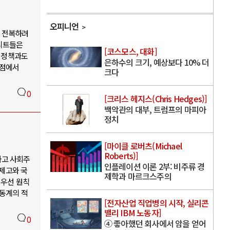
오피니언
를 전복하려
엘리트들은
[코스모스, 대화]
 정책과도
은하수의 크기, 예상보다 10% 더
 점에서
크다
0
[크리스 헤지스(Chris Hedges)]
백악관의 대부, 트럼프의 마피아
정치
[마이클 로버츠(Michael
Roberts)]
하고 사회주
인플레이션 이론 2부: 비주류 경
제고와 국
제학과 마르크스주의
최우선 원칙
노동계의 적
[전자산업 직업병의 시작, 실리콘
밸리 IBM 노동자]
0
④ 좋아했던 회사에서 암을 얻어