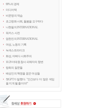
99%의 경제
미디어택
비문명의 역습
초고령화 사회, 돌봄을 요구하다
나현필의 INTERNATIONAL
워커스 사전
엄한진의 INTERNATIONAL
여성, 노동의 기록
녹색스트라이크
화성, 어쩌다 사회주의
10.29 이태원 참사 피해자의 항변
랑희의 질문들
배성인의 혁명을 꿈꾼 여성들
챗GPT가 말했다. "인간보다 더 많은 색임
을 지게 될 줄이야!"
연정의 르포
약속의 8회, 위기를 돌려세우는 녹색 스트
라이크
양지로 떠오른 국정원, 이적異的 행위의