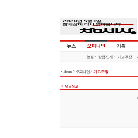
논설
칼럼/연재
기고/주장
Home
오피니언
기고/주장