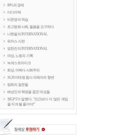
99%의 경제
미디어택
비문명의 역습
초고령화 사회, 돌봄을 요구하다
나현필의 INTERNATIONAL
워커스 사전
엄한진의 INTERNATIONAL
여성, 노동의 기록
녹색스트라이크
화성, 어쩌다 사회주의
10.29 이태원 참사 피해자의 항변
랑희의 질문들
배성인의 혁명을 꿈꾼 여성들
챗GPT가 말했다. "인간보다 더 많은 색임
을 지게 될 줄이야!"
연정의 르포
약속의 8회, 위기를 돌려세우는 녹색 스트
라이크
양지로 떠오른 국정원, 이적異的 행위의