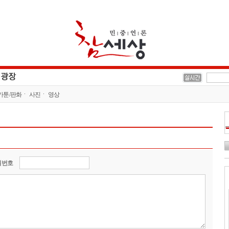
카툰/판화
사진
영상
밀번호