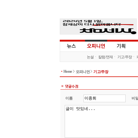
논설
칼럼/연재
기고/주장
Home
오피니언
기고/주장
이름
비