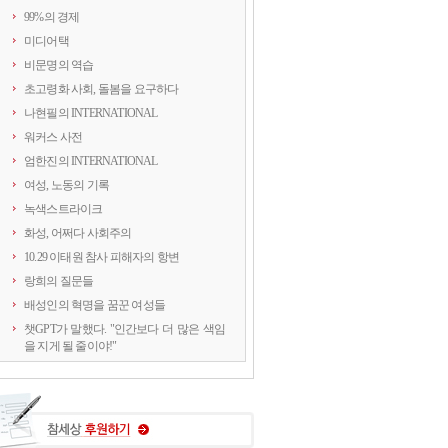
99%의 경제
미디어택
비문명의 역습
초고령화 사회, 돌봄을 요구하다
나현필의 INTERNATIONAL
워커스 사전
엄한진의 INTERNATIONAL
여성, 노동의 기록
녹색스트라이크
화성, 어쩌다 사회주의
10.29 이태원 참사 피해자의 항변
랑희의 질문들
배성인의 혁명을 꿈꾼 여성들
챗GPT가 말했다. "인간보다 더 많은 색임
을 지게 될 줄이야!"
연정의 르포
약속의 8회, 위기를 돌려세우는 녹색 스트
라이크
양지로 떠오른 국정원, 이적異的 행위의