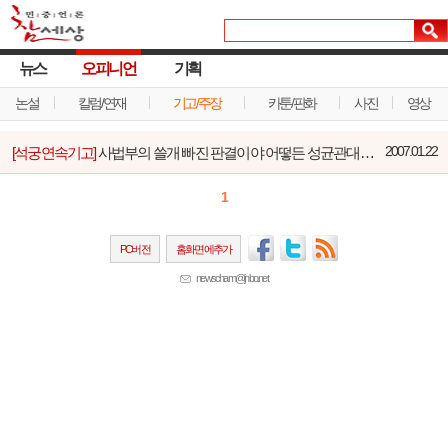
뉴스
오피니언
기획
논설
칼럼/연재
기고/주장
카툰/판화
사진
영상
[석궁연속기고]
사법부의 쓸개 빠진 판결이야 어떻든 성균관대학은...
2007.01.22
1
PC버전
홈화면에추가
newscham@jinbo.net