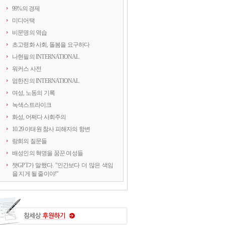
99%의 경제
미디어택
비문명의 역습
초고령화 사회, 돌봄을 요구하다
나현필의 INTERNATIONAL
워커스 사전
엄한진의 INTERNATIONAL
여성, 노동의 기록
녹색스트라이크
화성, 어쩌다 사회주의
10.29 이태원 참사 피해자의 항변
랑희의 질문들
배성인의 혁명을 꿈꾼 여성들
챗GPT가 말했다. "인간보다 더 많은 색임
을 지게 될 줄이야!"
연정의 르포
약속의 8회, 위기를 돌려세우는 녹색 스트
라이크
양지로 떠오른 국정원, 이적異的 행위의